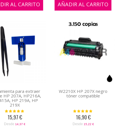
DIR AL CARRITO
AÑADIR AL CARRITO
mienta para extraer
W2210X HP 207X negro
de HP 207A, HP216A,
tóner compatible
415A, HP 219A, HP
219X
Valoración:
Valoración:
100%
100%
15,97 €
16,90 €
Desde
Desde
14,37 €
15,22 €