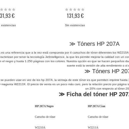
ing:
Rating:
0%
31,93 €
131,93 €
 existencias
Sin existencias
≫ Tóners HP 207A
A es una referencia que a la vez está compuesta por 4 cartuchos de tóner diferentes los W221
racterizan por tener la tecnología JetIntelligence, la que les permite mejorar la calidad con un
 el negro y hasta 1.250 páginas con los colores. Nuestra opción es que se hacen pequeños da
suerte está la versión de alta rendimiento o xl
≫ Tóners HP 20
 se pueden usar en vez de los hp 207A, la ventaja de este tóner es que permiten imprimir has
 magenta W2213X. El precio de venta es un poco más caro, pero la relación precio por página s
un 20% con respecto al tóner 2
≫ Ficha del tóner HP 207
HP 207A Negro
HP 207A Cían
Cartucho de tóner
Cartucho de tóner
W2210A
W2211A