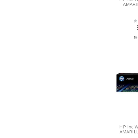
AMARI
Rat
0%
Sin
HP Inc 
AMARILL