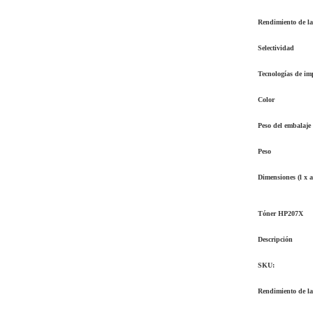
Rendimiento de la
Selectividad
Tecnologías de im
Color
Peso del embalaje
Peso
Dimensiones (l x a
Tóner HP207X
Descripción
SKU:
Rendimiento de la