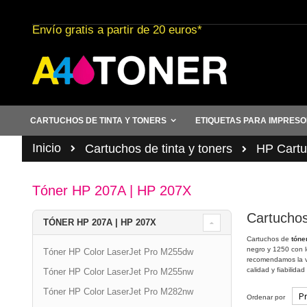
Ir
al
Envío gratis a partir de 20 euros*
contenido
CARTUCHOS DE TINTA Y TONERS
ETIQUETAS PARA IMPRES
Inicio
Cartuchos de tinta y toners
HP Cartuc
Tóner HP 207A | HP 207X
Cartuchos
TÓNER HP 207A | HP 207X
Cartuchos de
tóne
negro y 1250 con l
Tóner HP Color LaserJet Pro M255dw
recomendamos la ve
calidad y fiabilida
Tóner HP Color LaserJet Pro M255nw
Tóner HP Color LaserJet Pro M282nw
Ordenar por