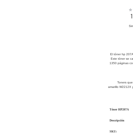
Rat
0%
1
Sin
El tóner hp 207
Este tóner se ca
1350 páginas con
Toners que
amarillo W2212X y
Tóner
HP207A
Descripción
SKU: