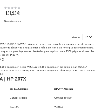
Rating:
0%
131,93 €
Sin existencias
Mostrar
0A W2211A W2212A W2213A para el negro, cían, amarillo y magenta respectivamente.
 consumo de tóner y de energía mucho más bajo, con este tóner puedes imprimir hasta
do que son para impresoras diseñadas para imprimir hasta 2500 páginas al mes. Por
 el tóner HP 207X.
7X
ta 3.150 páginas en negro W2210X y 2.450 páginas en los colores cían W2211X,
ale mucho más barato llegando ahorrar si compras el tóner original HP 207X cerca de
07A.
A | HP 207X
HP 207A Amarillo
HP 207A Magenta
Cartucho de tóner
Cartucho de tóner
W2212A
W2213A