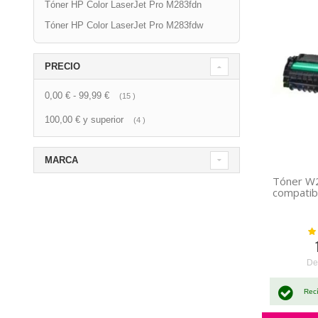
Tóner HP Color LaserJet Pro M283fdn
Tóner HP Color LaserJet Pro M283fdw
PRECIO
0,00 €
-
99,99 €
artículo
15
100,00 €
y superior
artículo
4
MARCA
Tóner W
compatib
Val
De
Rec