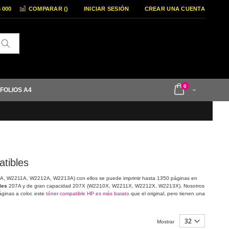
6 000
COMPARAR (
)
INICIAR SESIÓN
CREAR UNA CUENTA
Buscar
items
0
 FOLIOS A4
Cart
tibles
, W2211A, W2212A, W2213A) con ellos se puede imprimir hasta 1350 páginas en
les
207A y de gran capacidad 207X (W2210X, W2211X, W2212X, W2213X). Nosotros
ginas a color, este
tóner compatible HP es más barato
que el original, pero tienen una
Mostrar