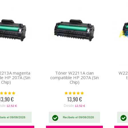
Descendente
Parrilla
Lista
2213A magenta
Tóner W2211A cian
W22
le HP 207A (Sin
compatible HP 207A (Sin
Chip)
Chip)
oración:
Valoración:
100%
100%
13,90 €
13,90 €
sde
Desde
12,52 €
12,52 €
íbelo el 09/08/2026
Recíbelo el 09/08/2026