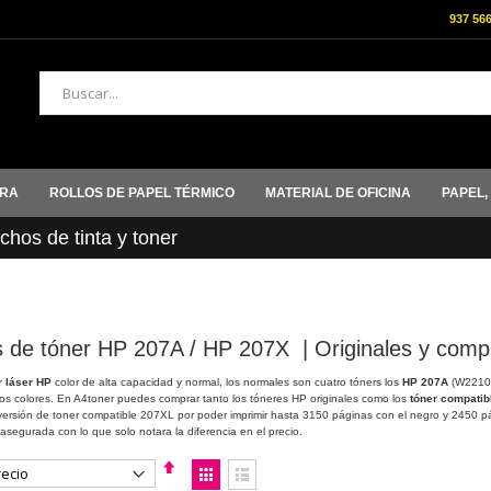
937 56
Buscar
ORA
ROLLOS DE PAPEL TÉRMICO
MATERIAL DE OFICINA
PAPEL,
hos de tinta y toner
 de tóner HP 207A / HP 207X | Originales y compa
r láser HP
color de alta capacidad y normal, los normales son cuatro tóners los
HP 207A
(W2210A
os colores. En A4toner puedes comprar tanto los tóneres HP originales como los
tóner compatib
rsión de toner compatible 207XL por poder imprimir hasta 3150 páginas con el negro y 2450 pá
d asegurada con lo que solo notara la diferencia en el precio.
Fijar
Ver
Dirección
como