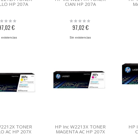
LLO HP 207A
CIAN HP 207A
M
ing:
Rating:
0%
97,02 €
97,02 €
 existencias
Sin existencias
W2212X TONER
HP Inc W2213X TONER
HP 
O AC HP 207X
MAGENTA AC HP 207X
C