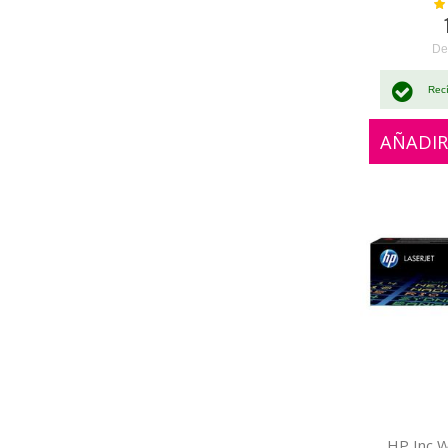
Val
De
Rec
AÑADIR
HP Inc 