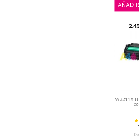
AÑADIR
W2211X HP
co
Val
De