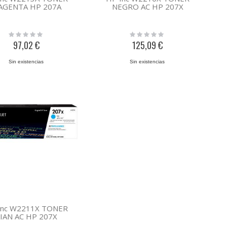
AGENTA HP 207A
NEGRO AC HP 207X
Rating:
Rating:
0%
0%
97,02 €
125,09 €
Sin existencias
Sin existencias
Inc W2211X TONER
IAN AC HP 207X