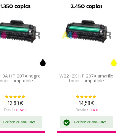
10A HP 207A negro
W2212X HP 207X amarillo
tóner compatible
tóner compatible
Valoración:
Valoración:
100%
100%
13,90 €
14,50 €
Desde
Desde
12,52 €
13,06 €
Recíbelo el 09/08/2026
Recíbelo el 09/08/2026