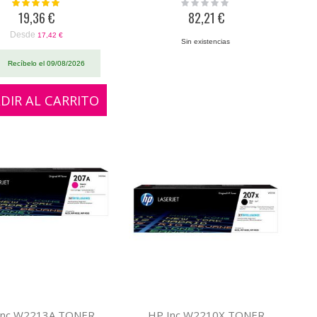
Valoración:
Rating:
100%
0%
19,36 €
82,21 €
Desde
17,42 €
Sin existencias
Recíbelo el 09/08/2026
DIR AL CARRITO
Inc W2213A TONER
HP Inc W2210X TONER