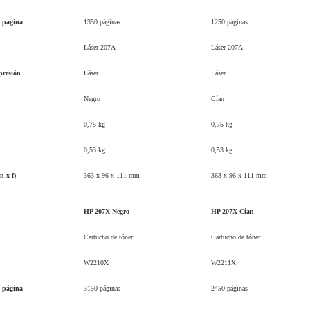
 página
1350 páginas
1250 páginas
Láser 207A
Láser 207A
presión
Láser
Láser
Negro
Cían
0,75 kg
0,75 kg
0,53 kg
0,53 kg
n x f)
363 x 96 x 111 mm
363 x 96 x 111 mm
HP 207X Negro
HP 207X Cían
Cartucho de tóner
Cartucho de tóner
W2210X
W2211X
 página
3150 páginas
2450 páginas