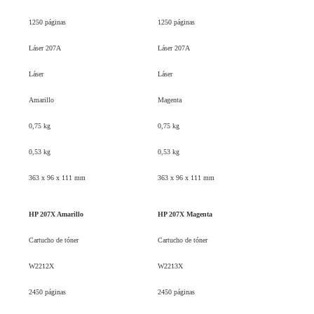
1250 páginas
1250 páginas
Láser 207A
Láser 207A
Láser
Láser
Amarillo
Magenta
0,75 kg
0,75 kg
0,53 kg
0,53 kg
363 x 96 x 111 mm
363 x 96 x 111 mm
HP 207X Amarillo
HP 207X Magenta
Cartucho de tóner
Cartucho de tóner
W2212X
W2213X
2450 páginas
2450 páginas