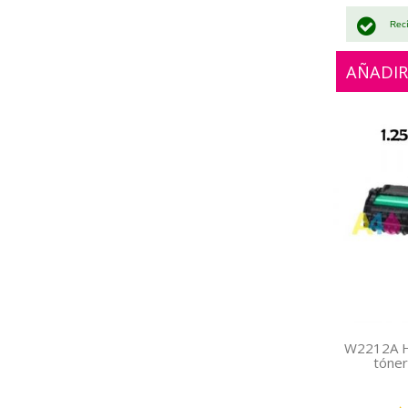
Rec
AÑADIR
W2212A H
tóner