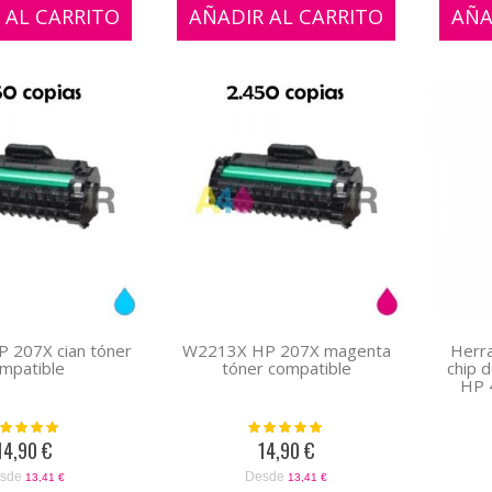
 AL CARRITO
AÑADIR AL CARRITO
AÑA
 207X cian tóner
W2213X HP 207X magenta
Herra
mpatible
tóner compatible
chip 
HP 
oración:
Valoración:
100%
100%
14,90 €
14,90 €
sde
Desde
13,41 €
13,41 €