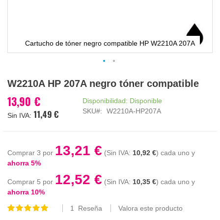
Cartucho de tóner negro compatible HP W2210A 207A
Saltar
W2210A HP 207A negro tóner compatible
al
comienzo
13,90 €
Disponibilidad:
Disponible
de
SKU
W2210A-HP207A
11,49 €
la
galería
de
imágenes
13,21 €
Comprar 3 por
10,92 €
cada uno y
ahorra
5
%
12,52 €
Comprar 5 por
10,35 €
cada uno y
ahorra
10
%
1
Reseña
Valora este producto
Valoración:
100
100
% of