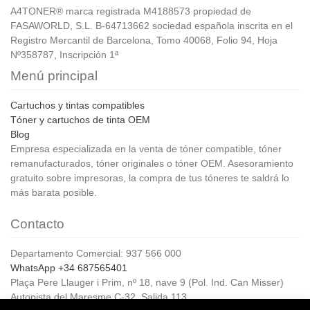
A4TONER® marca registrada M4188573 propiedad de
FASAWORLD, S.L. B-64713662 sociedad española inscrita en el
Registro Mercantil de Barcelona, Tomo 40068, Folio 94, Hoja
Nº358787, Inscripción 1ª
Menú principal
Cartuchos y tintas compatibles
Tóner y cartuchos de tinta OEM
Blog
Empresa especializada en la venta de tóner compatible, tóner
remanufacturados, tóner originales o tóner OEM. Asesoramiento
gratuito sobre impresoras, la compra de tus tóneres te saldrá lo
más barata posible.
Contacto
Departamento Comercial: 937 566 000
WhatsApp +34 687565401
Plaça Pere Llauger i Prim, nº 18, nave 9 (Pol. Ind. Can Misser)
Autopista del Maresme C-32, Salida 113