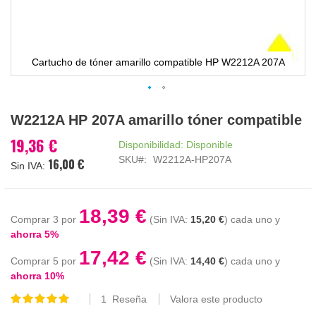
Cartucho de tóner amarillo compatible HP W2212A 207A
Saltar
W2212A HP 207A amarillo tóner compatible
al
comienzo
19,36 €
Disponibilidad:
Disponible
de
SKU
W2212A-HP207A
16,00 €
la
galería
de
imágenes
18,39 €
Comprar 3 por
15,20 €
cada uno y
ahorra
5
%
17,42 €
Comprar 5 por
14,40 €
cada uno y
ahorra
10
%
1
Reseña
Valora este producto
Valoración:
100
100
% of