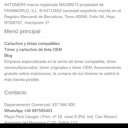
A4TONER® marca registrada M4188573 propiedad de
FASAWORLD, S.L. B-64713662 sociedad española inscrita en el
Registro Mercantil de Barcelona, Tomo 40068, Folio 94, Hoja
Nº358787, Inscripción 1ª
Menú principal
Cartuchos y tintas compatibles
Tóner y cartuchos de tinta OEM
Blog
Empresa especializada en la venta de tóner compatible, tóner
remanufacturados, tóner originales o tóner OEM. Asesoramiento
gratuito sobre impresoras, la compra de tus tóneres te saldrá lo
más barata posible.
Contacto
Departamento Comercial: 937 566 000
WhatsApp +34 687565401
Plaça Pere Llauger i Prim, nº 18, nave 9 (Pol. Ind. Can Misser)
Autopista del Maresme C-32, Salida 113