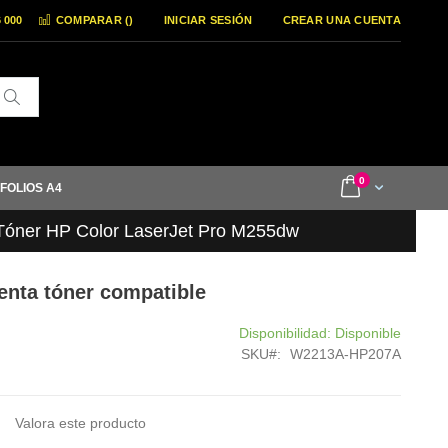
6 000
COMPARAR (
)
INICIAR SESIÓN
CREAR UNA CUENTA
Buscar
items
0
Cart
 FOLIOS A4
Tóner HP Color LaserJet Pro M255dw
nta tóner compatible
Disponibilidad:
Disponible
SKU
W2213A-HP207A
Valora este producto