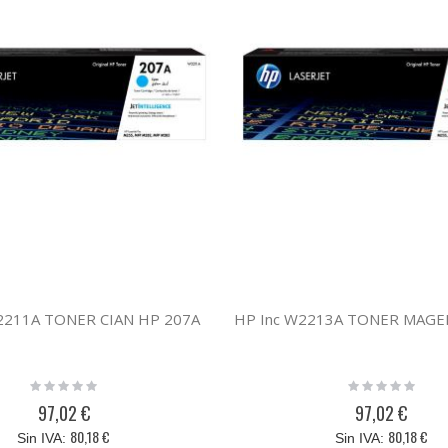
2211A TONER CIAN HP 207A
Rating:
Rating:
0%
0%
97,02 €
97,02 €
80,18 €
80,18 €