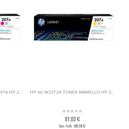
HP Inc W2213A TONER MAGENTA HP 207A
HP Inc W2212A TONER AMARILLO HP 207A
Rating:
0%
97,02 €
80,18 €