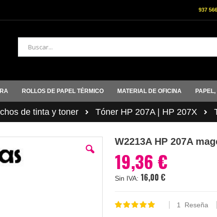
937 56
Buscar
ORA
ROLLOS DE PAPEL TÉRMICO
MATERIAL DE OFICINA
PAPEL,
hos de tinta y toner
Tóner HP 207A | HP 207X
W2213A HP 207A mage
19,36 €
16,00 €
1
Reseña
Valoración:
100
100
% of