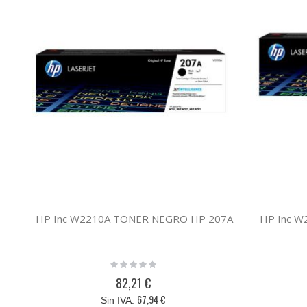
HP Inc W2210A TONER NEGRO HP 207A
HP Inc W
Rating:
0%
82,21 €
67,94 €