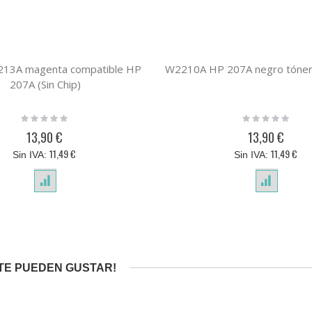
213A magenta compatible HP
W2210A HP 207A negro tóner
207A (Sin Chip)
Rating:
Rating:
0%
0%
13,90 €
13,90 €
11,49 €
11,49 €
TE PUEDEN GUSTAR!