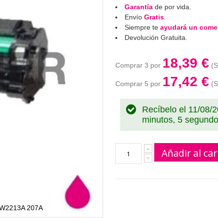
Garantía
de por vida.
Envío
Gratis
.
Siempre te
ayudará un comer
Devolución Gratuita.
18,39 €
Comprar 3 por
17,42 €
Comprar 5 por
Recíbelo el 11/08/
minutos, 4 segund
Añadir al car
P W2213A 207A