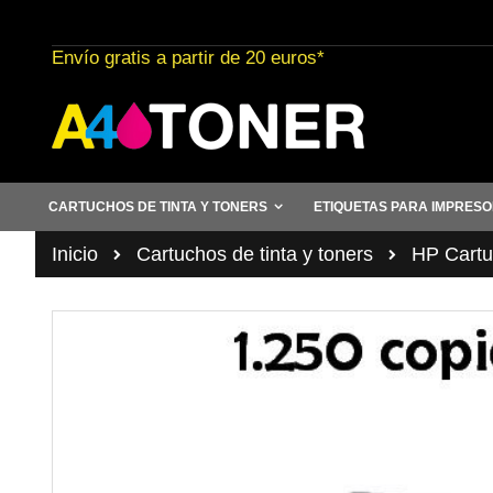
Ir
al
Envío gratis a partir de 20 euros*
contenido
CARTUCHOS DE TINTA Y TONERS
ETIQUETAS PARA IMPRES
Inicio
Cartuchos de tinta y toners
HP Cartuc
Saltar
al
final
de
la
galería
de
imágenes