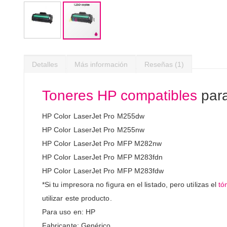
Saltar
al
Detalles
Más información
Reseñas
1
comienzo
de
la
Toneres HP compatibles
para
galería
de
HP Color LaserJet Pro M255dw
imágenes
HP Color LaserJet Pro M255nw
HP Color LaserJet Pro MFP M282nw
HP Color LaserJet Pro MFP M283fdn
HP Color LaserJet Pro MFP M283fdw
*Si tu impresora no figura en el listado, pero utilizas el
tó
utilizar este producto.
Para uso en: HP
Fabricante: Genérico