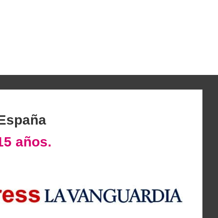
 España
15 años.