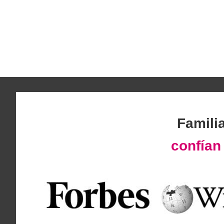
Famili
confía