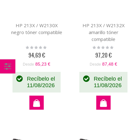
HP 213X / W2130X
HP 213X / W2132X
negro tóner compatible
amarillo tóner
compatible
Rating:
Rating:
0%
0%
94,69 €
97,20 €
85,23 €
87,48 €
Desde
Desde
Comprar
Recíbelo el
Recíbelo el
por
11/08/2026
11/08/2026