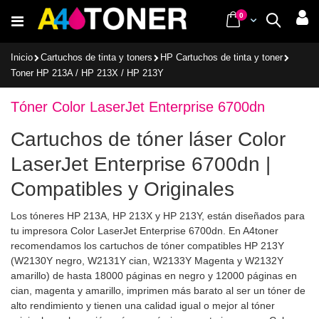
Ir
items
0
Cart
Buscar
al
contenido
Inicio
Cartuchos de tinta y toners
HP Cartuchos de tinta y toner
Toner HP 213A / HP 213X / HP 213Y
Tóner Color LaserJet Enterprise 6700dn
Cartuchos de tóner láser Color
LaserJet Enterprise 6700dn |
Compatibles y Originales
Los tóneres HP 213A, HP 213X y HP 213Y, están diseñados para
tu impresora Color LaserJet Enterprise 6700dn. En A4toner
recomendamos los cartuchos de tóner compatibles HP 213Y
(W2130Y negro, W2131Y cian, W2133Y Magenta y W2132Y
amarillo) de hasta 18000 páginas en negro y 12000 páginas en
cian, magenta y amarillo, imprimen más barato al ser un tóner de
alto rendimiento y tienen una calidad igual o mejor al tóner