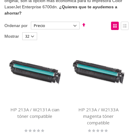
original, son la opción más económica para tu impresora Color
LaserJet Enterprise 6700dn.
¿Quieres que te ayudemos a
ahorrar?
Fijar
Ver
Ordenar por
Dirección
como
Parrilla
List
Mostrar
Descendente
HP 213A / W2131A cian
HP 213A / W2133A
tóner compatible
magenta tóner
compatible
Rating:
Rating: