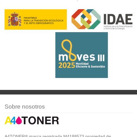
Sobre nosotros
A4TONER® marca registrada M4188573 propiedad de