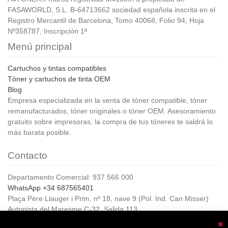
FASAWORLD, S.L. B-64713662 sociedad española inscrita en el
Registro Mercantil de Barcelona, Tomo 40068, Folio 94, Hoja
Nº358787, Inscripción 1ª
Menú principal
Cartuchos y tintas compatibles
Tóner y cartuchos de tinta OEM
Blog
Empresa especializada en la venta de tóner compatible, tóner
remanufacturados, tóner originales o tóner OEM. Asesoramiento
gratuito sobre impresoras, la compra de tus tóneres te saldrá lo
más barata posible.
Contacto
Departamento Comercial: 937 566 000
WhatsApp +34 687565401
Plaça Pere Llauger i Prim, nº 18, nave 9 (Pol. Ind. Can Misser)
Autopista del Maresme C-32, Salida 113
08360, Canet de Mar (Barcelona)