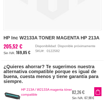
Saltar
HP Inc W2133A TONER MAGENTA HP 213A
al
comienzo
205,52 €
Disponibilidad:
Disponible próximamente
de
SKU
0122582
169,85 €
la
galería
de
¿Quieres ahorrar? Te sugerimos nuestra
imágenes
alternativa compatible porque es igual de
buena, cuesta menos y tiene garantía para
siempre.
HP 213A / W2133A magenta tóner
82,26 €
compatible
67,98 €