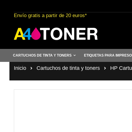
Ir
al
Envío gratis a partir de 20 euros*
contenido
CARTUCHOS DE TINTA Y TONERS
ETIQUETAS PARA IMPRES
Inicio
Cartuchos de tinta y toners
HP Cartuc
Saltar
al
final
de
la
galería
de