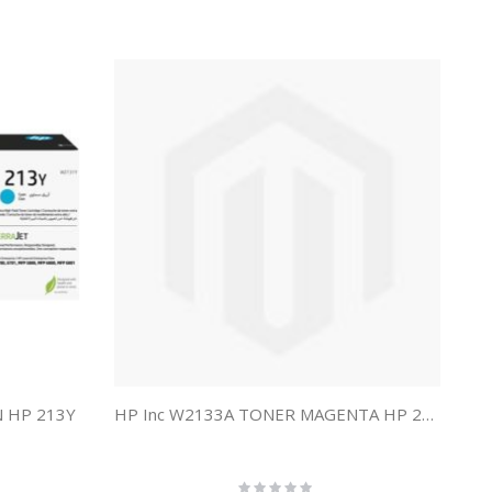
N HP 213Y
HP Inc W2133A TONER MAGENTA HP 213A
Rating: