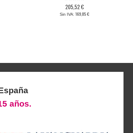
0%
205,52 €
169,85 €
 España
15 años.