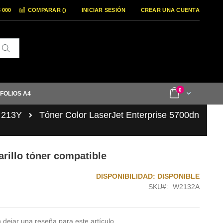
6 000
COMPARAR (
)
INICIAR SESIÓN
CREAR UNA CUENTA
Buscar
items
0
Cart
 FOLIOS A4
 213Y
Tóner Color LaserJet Enterprise 5700dn
rillo tóner compatible
DISPONIBILIDAD:
DISPONIBLE
SKU
W2132A
 dejar una reseña para este artículo