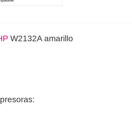
HP
W2132A amarillo
mpresoras: