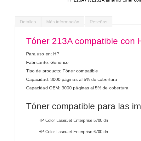
Saltar
al
Detalles
Más información
Reseñas
comienzo
de
la
Tóner 213A compatible con 
galería
de
Para uso en: HP
imágenes
Fabricante: Genérico
Tipo de producto: Tóner compatible
Capacidad: 3000 páginas al 5% de cobertura
Capacidad OEM: 3000 páginas al 5% de cobertura
Tóner compatible para las i
HP Color LaserJet Enterprise 5700 dn
HP Color LaserJet Enterprise 6700 dn