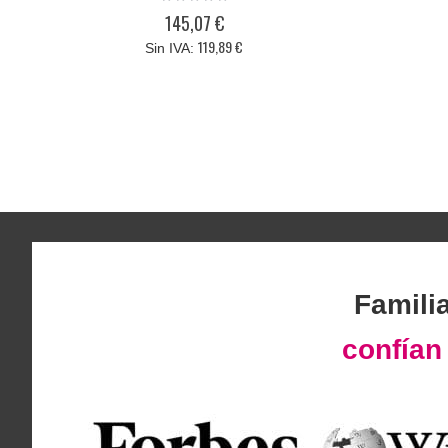
0%
145,07 €
119,89 €
Famili
confía