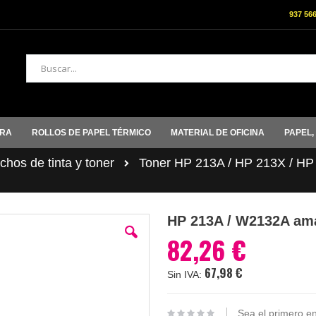
937 56
Buscar
ORA
ROLLOS DE PAPEL TÉRMICO
MATERIAL DE OFICINA
PAPEL,
hos de tinta y toner
Toner HP 213A / HP 213X / HP
HP 213A / W2132A ama
82,26 €
67,98 €
Sea el primero en