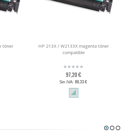
 tóner
HP 213X / W2133X magenta tóner
compatible
Rating:
0%
97,20 €
80,33 €