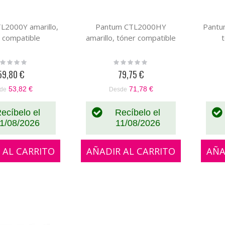
L2000Y amarillo,
Pantum CTL2000HY
Pantu
 compatible
amarillo, tóner compatible
ting:
Rating:
%
0%
59,80 €
79,75 €
53,82 €
71,78 €
de
Desde
ecíbelo el
Recíbelo el
1/08/2026
11/08/2026
 AL CARRITO
AÑADIR AL CARRITO
AÑA