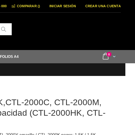
6 000
COMPARAR (
)
INICIAR SESIÓN
CREAR UNA CUENTA
Buscar
items
0
Cart
 FOLIOS A4
0K,CTL-2000C, CTL-2000M,
pacidad (CTL-2000HK, CTL-
L-2000Y amarillo / CTL-2000K negro: 1.5K / 1.5K