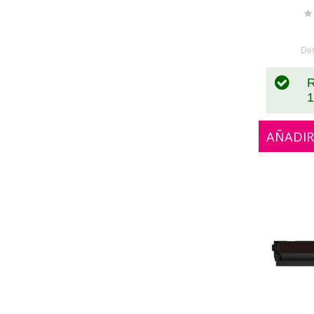
Ra
0
De
R
1
AÑADIR