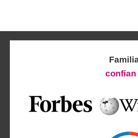
Famili
confía