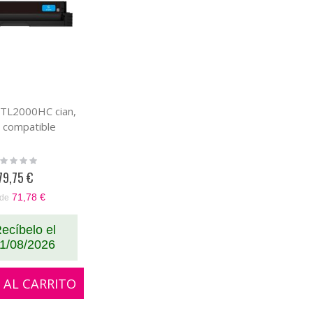
TL2000HC cian,
 compatible
ting:
%
79,75 €
71,78 €
de
ecíbelo el
1/08/2026
 AL CARRITO