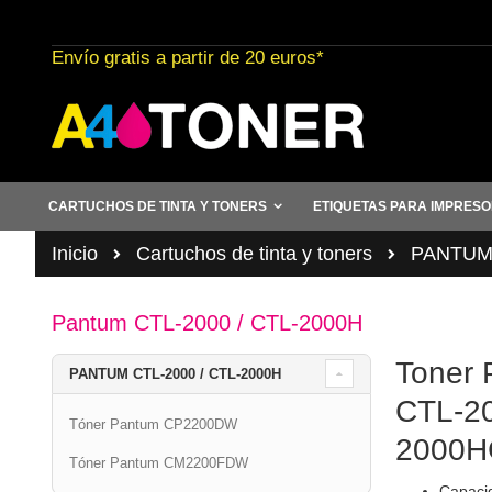
Ir
al
Envío gratis a partir de 20 euros*
contenido
CARTUCHOS DE TINTA Y TONERS
ETIQUETAS PARA IMPRES
Inicio
Cartuchos de tinta y toners
PANTU
Pantum CTL-2000 / CTL-2000H
Toner 
PANTUM CTL-2000 / CTL-2000H
CTL-20
Tóner Pantum CP2200DW
2000H
Tóner Pantum CM2200FDW
Capacid