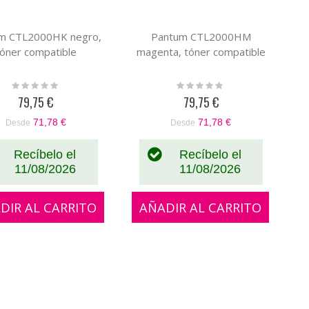
m CTL2000HK negro,
Pantum CTL2000HM
tóner compatible
magenta, tóner compatible
Rating:
Rating:
0%
0%
79,75 €
79,75 €
71,78 €
71,78 €
Desde
Desde
Recíbelo el
Recíbelo el
11/08/2026
11/08/2026
DIR AL CARRITO
AÑADIR AL CARRITO