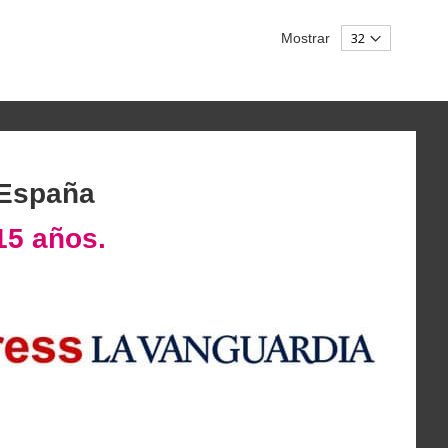
Mostrar
 España
15 años.