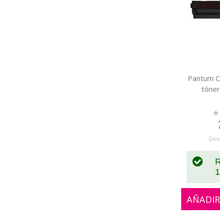
Pantum C
tóner
Ra
0
Des
R
1
AÑADIR