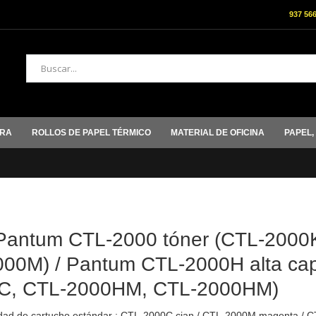
937 56
Buscar
ORA
ROLLOS DE PAPEL TÉRMICO
MATERIAL DE OFICINA
PAPEL,
M
Pantum CTL-2000 tóner (CTL-200
00M) / Pantum CTL-2000H alta ca
C, CTL-2000HM, CTL-2000HM)
ad de cartucho estándar : CTL-2000C cian / CTL-2000M magenta / CT