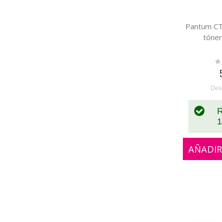
Pantum CT
tóner
Ra
0
Des
R
1
AÑADIR