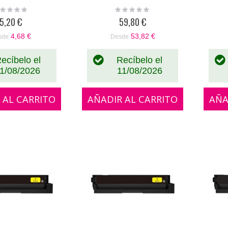
ting:
Rating:
%
0%
5,20 €
59,80 €
4,68 €
53,82 €
sde
Desde
ecíbelo el
Recíbelo el
1/08/2026
11/08/2026
 AL CARRITO
AÑADIR AL CARRITO
AÑA