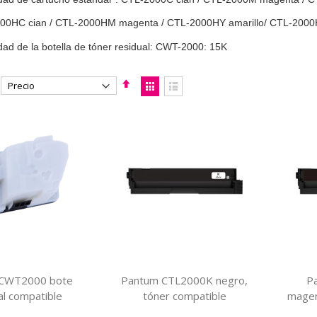
00HC cian / CTL-2000HM magenta / CTL-2000HY amarillo/ CTL-2000HK
ad de la botella de tóner residual: CWT-2000: 15K
Fijar
Ver
Dirección
como
Parrilla
Lista
Descendente
CWT2000 bote
Pantum CTL2000K negro,
P
al compatible
tóner compatible
magen