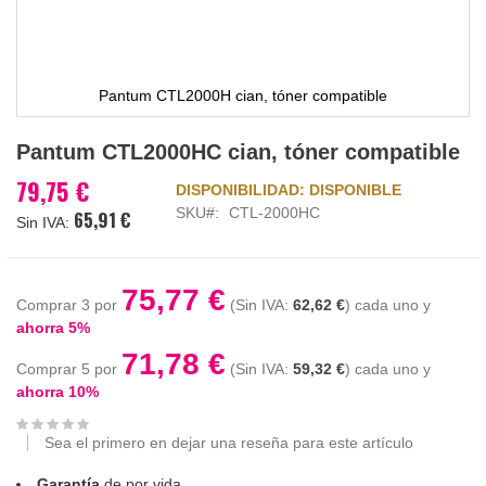
Pantum CTL2000H cian, tóner compatible
Saltar
Pantum CTL2000HC cian, tóner compatible
al
comienzo
79,75 €
DISPONIBILIDAD:
DISPONIBLE
de
SKU
CTL-2000HC
65,91 €
la
galería
de
imágenes
75,77 €
Comprar 3 por
62,62 €
cada uno y
ahorra
5
%
71,78 €
Comprar 5 por
59,32 €
cada uno y
ahorra
10
%
Sea el primero en dejar una reseña para este artículo
Garantía
de por vida.