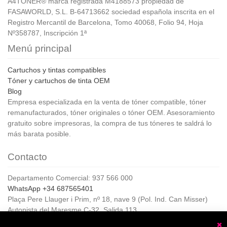
A4TONER® marca registrada M4188573 propiedad de
FASAWORLD, S.L. B-64713662 sociedad española inscrita en el
Registro Mercantil de Barcelona, Tomo 40068, Folio 94, Hoja
Nº358787, Inscripción 1ª
Menú principal
Cartuchos y tintas compatibles
Tóner y cartuchos de tinta OEM
Blog
Empresa especializada en la venta de tóner compatible, tóner
remanufacturados, tóner originales o tóner OEM. Asesoramiento
gratuito sobre impresoras, la compra de tus tóneres te saldrá lo
más barata posible.
Contacto
Departamento Comercial: 937 566 000
WhatsApp +34 687565401
Plaça Pere Llauger i Prim, nº 18, nave 9 (Pol. Ind. Can Misser)
Autopista del Maresme C-32, Salida 113
08360, Canet de Mar (Barcelona)