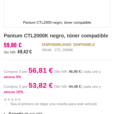
Pantum CTL2000 negro, tóner compatible
Saltar
Pantum CTL2000K negro, tóner compatible
al
comienzo
59,80 €
DISPONIBILIDAD:
DISPONIBLE
de
SKU
CTL-2000K
49,42 €
la
galería
de
imágenes
56,81 €
Comprar 3 por
46,95 €
cada uno y
ahorra
5
%
53,82 €
Comprar 5 por
44,48 €
cada uno y
ahorra
10
%
Sea el primero en dejar una reseña para este artículo
Garantía
de por vida.