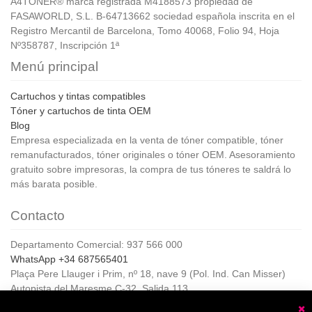
A4TONER® marca registrada M4188573 propiedad de
FASAWORLD, S.L. B-64713662 sociedad española inscrita en el
Registro Mercantil de Barcelona, Tomo 40068, Folio 94, Hoja
Nº358787, Inscripción 1ª
Menú principal
Cartuchos y tintas compatibles
Tóner y cartuchos de tinta OEM
Blog
Empresa especializada en la venta de tóner compatible, tóner
remanufacturados, tóner originales o tóner OEM. Asesoramiento
gratuito sobre impresoras, la compra de tus tóneres te saldrá lo
más barata posible.
Contacto
Departamento Comercial: 937 566 000
WhatsApp +34 687565401
Plaça Pere Llauger i Prim, nº 18, nave 9 (Pol. Ind. Can Misser)
Autopista del Maresme C-32, Salida 113
08360, Canet de Mar (Barcelona)