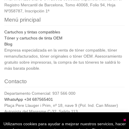
Registro Mercantil de Barcelona, Tomo 40068, Folio 94, Hoja
Nº358787, Inscripción 1ª
Menú principal
Cartuchos y tintas compatibles
Tóner y cartuchos de tinta OEM
Blog
Empresa especializada en la venta de tóner compatible, tóner
remanufacturados, tóner originales o tóner OEM. Asesoramiento
gratuito sobre impresoras, la compra de tus tóneres te saldrá lo
más barata posible.
Contacto
Departamento Comercial: 937 566 000
WhatsApp +34 687565401
Plaça Pere Llauger i Prim, nº 18, nave 9 (Pol. Ind. Can Misser)
Autopista del Maresme C-32, Salida 113
08360, Canet de Mar (Barcelona)
Horario de Atención al cliente:
Utilizamos cookies para ayudar a mejorar nuestros servicios, hacer
C