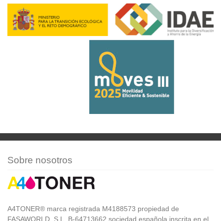
Sobre nosotros
A4TONER® marca registrada M4188573 propiedad de
FASAWORLD, S.L. B-64713662 sociedad española inscrita en el