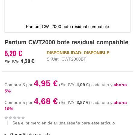
Pantum CWT2000 bote residual compatible
Saltar
Pantum CWT2000 bote residual compatible
al
comienzo
5,20 €
DISPONIBILIDAD:
DISPONIBLE
de
SKU
CWT2000BT
4,30 €
la
galería
de
imágenes
4,95 €
Comprar 3 por
4,09 €
cada uno y
ahorra
5
%
4,68 €
Comprar 5 por
3,87 €
cada uno y
ahorra
10
%
Sea el primero en dejar una reseña para este artículo
Garantía
de por vida.