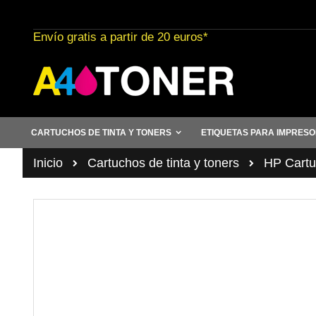
Ir
al
Envío gratis a partir de 20 euros*
contenido
CARTUCHOS DE TINTA Y TONERS
ETIQUETAS PARA IMPRES
Inicio
Cartuchos de tinta y toners
HP Cartuc
Saltar
al
final
de
la
galería
de
imágenes