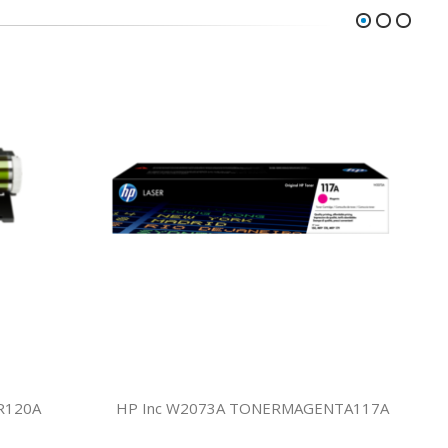
R120A
HP Inc W2073A TONERMAGENTA117A
H