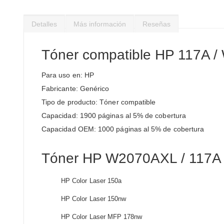
Saltar
al
Detalles
Más información
Reseñas
comienzo
de
la
Tóner compatible HP 117A 
galería
de
Para uso en: HP
imágenes
Fabricante: Genérico
Tipo de producto: Tóner compatible
Capacidad: 1900 páginas al 5% de cobertura
Capacidad OEM: 1000 páginas al 5% de cobertura
Tóner HP W2070AXL / 117A c
HP Color Laser 150a
HP Color Laser 150nw
HP Color Laser MFP 178nw