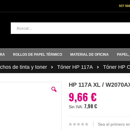
937 56
Buscar
ORA
ROLLOS DE PAPEL TÉRMICO
MATERIAL DE OFICINA
PAPEL,
hos de tinta y toner
Tóner HP 117A
Tóner HP C
HP 117A XL / W2070AX
9,66 €
7,98 €
Sea el primero en