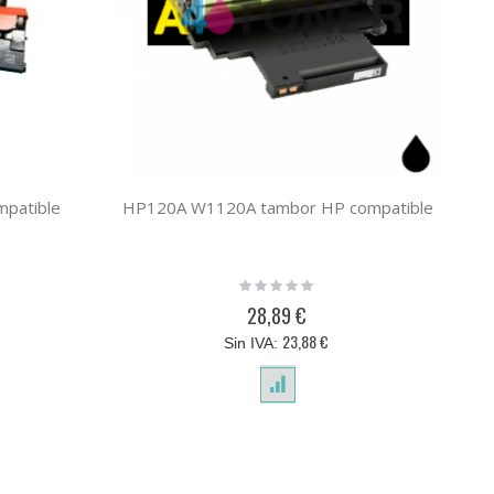
mpatible
HP120A W1120A tambor HP compatible
H
Rating:
0%
28,89 €
23,88 €