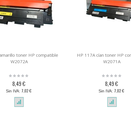
marillo toner HP compatible
HP 117A cían toner HP co
W2072A
W2071A
Rating:
Rating:
0%
0%
8,49 €
8,49 €
7,02 €
7,02 €