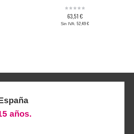
Rating:
0%
63,51 €
52,49 €
 España
15 años.