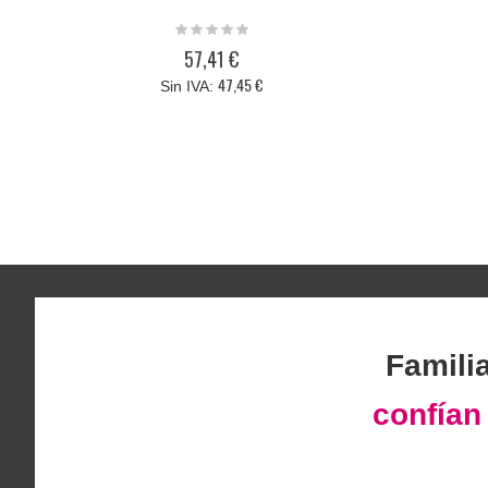
Rating:
0%
57,41 €
47,45 €
Famili
confía