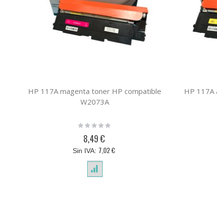
HP 117A magenta toner HP compatible
HP 117A a
W2073A
Rating:
0%
8,49 €
7,02 €