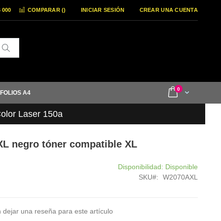
6 000
COMPARAR (
)
INICIAR SESIÓN
CREAR UNA CUENTA
Buscar
items
0
Cart
 FOLIOS A4
olor Laser 150a
L negro tóner compatible XL
Disponibilidad:
Disponible
SKU
W2070AXL
 dejar una reseña para este artículo