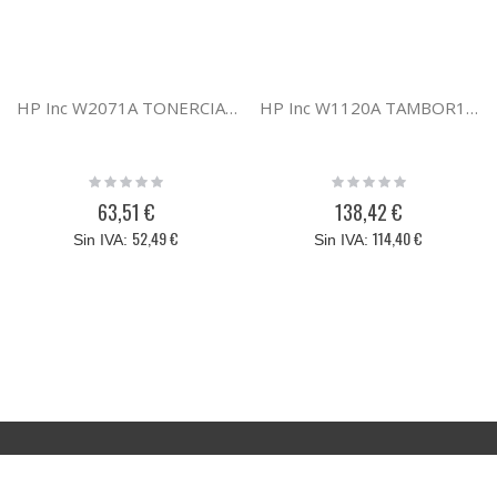
HP Inc W2071A TONERCIAN117A
HP Inc W1120A TAMBOR120A
Rating:
Rating:
0%
0%
63,51 €
138,42 €
52,49 €
114,40 €