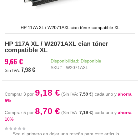
HP 117A XL / W2071AXL cian tóner compatible XL
Saltar
HP 117A XL / W2071AXL cian tóner
al
compatible XL
comienzo
de
9,66 €
Disponibilidad:
Disponible
la
SKU
W2071AXL
7,98 €
galería
de
imágenes
9,18 €
Comprar 3 por
7,59 €
cada uno y
ahorra
5
%
8,70 €
Comprar 5 por
7,19 €
cada uno y
ahorra
10
%
Sea el primero en dejar una reseña para este artículo