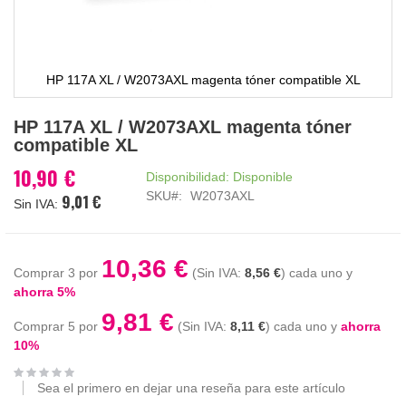
HP 117A XL / W2073AXL magenta tóner compatible XL
Saltar
HP 117A XL / W2073AXL magenta tóner
al
compatible XL
comienzo
de
10,90 €
Disponibilidad:
Disponible
la
SKU
W2073AXL
9,01 €
galería
de
imágenes
10,36 €
Comprar 3 por
8,56 €
cada uno y
ahorra
5
%
9,81 €
Comprar 5 por
8,11 €
cada uno y
ahorra
10
%
Sea el primero en dejar una reseña para este artículo