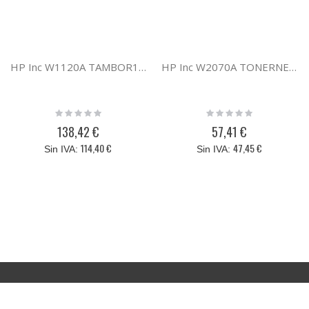
HP Inc W1120A TAMBOR120A
HP Inc W2070A TONERNEGRO117A
Rating:
Rating:
0%
0%
138,42 €
57,41 €
114,40 €
47,45 €