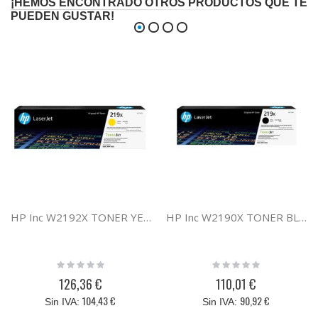
¡HEMOS ENCONTRADO OTROS PRODUCTOS QUE TE
PUEDEN GUSTAR!
HP Inc W2192X TONER YELLOW HP 219A HIGH Y
HP Inc W2190X TONER BLACK HP 219A HIGH Y
Rating:
Rating:
0%
0%
126,36 €
110,01 €
104,43 €
90,92 €