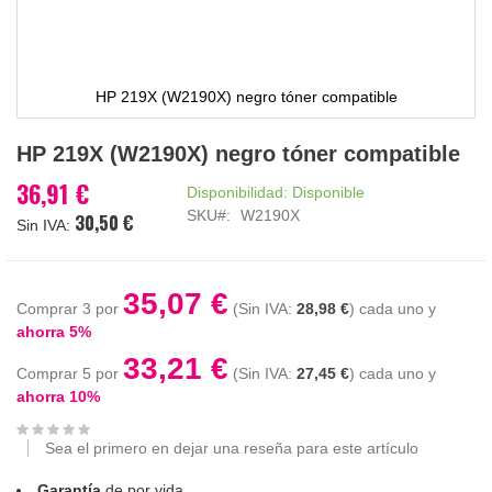
HP 219X (W2190X) negro tóner compatible
Saltar
HP 219X (W2190X) negro tóner compatible
al
comienzo
36,91 €
Disponibilidad:
Disponible
de
SKU
W2190X
30,50 €
la
galería
de
imágenes
35,07 €
Comprar 3 por
28,98 €
cada uno y
ahorra
5
%
33,21 €
Comprar 5 por
27,45 €
cada uno y
ahorra
10
%
Sea el primero en dejar una reseña para este artículo
Garantía
de por vida.