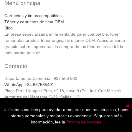
Menú principal
Cartuchos y tintas compatibles
Tóner y cartuchos de tinta OEM
Blog
Empresa especializada en la venta de tóner compatible, tóner
remanufacturados, tóner originales o tóner OEM. Asesoramiento
gratuito sobre impresoras, la compra de tus tóneres te saldrá lo
más barata posible.
Contacto
Departamento Comercial: 937 566 000
WhatsApp +34 687565401
Plaça Pere Llauger i Prim, nº 18, nave 9 (Pol. Ind. Can Misser)
Autopista del Maresme C-32, Salida 113
08360, Canet de Mar (Barcelona)
Horario de Atención al cliente:
Utilizamos cookies para ayudar a mejorar nuestros servicios, hacer
C
De lunes a jueves de 8:00 a 17:00,
ofertas personales y mejorar tu experiencia. Si quieres más
Viernes de 8:00 a 15:00
información, lee la
Política de cookies