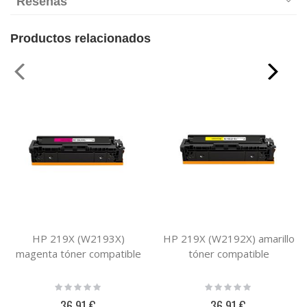
Reseñas
Productos relacionados
HP 219X (W2193X)
HP 219X (W2192X) amarillo
magenta tóner compatible
tóner compatible
Rating:
Rating:
0%
0%
36,91 €
36,91 €