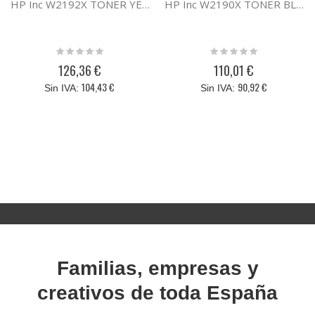
HP Inc W2192X TONER YELLOW HP 219A HIGH Y
HP Inc W2190X TONER BLACK HP 219A HIGH Y
Rating:
Rating:
0%
0%
126,36 €
110,01 €
104,43 €
90,92 €
Familias, empresas y
creativos de toda España