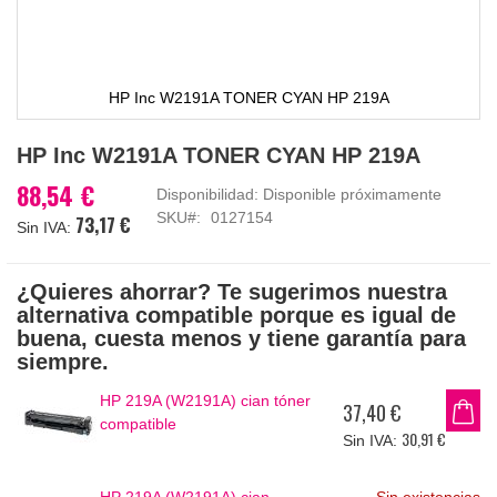
HP Inc W2191A TONER CYAN HP 219A
Saltar
HP Inc W2191A TONER CYAN HP 219A
al
comienzo
88,54 €
Disponibilidad:
Disponible próximamente
de
SKU
0127154
73,17 €
la
galería
de
¿Quieres ahorrar? Te sugerimos nuestra
imágenes
alternativa compatible porque es igual de
buena, cuesta menos y tiene garantía para
siempre.
HP 219A (W2191A) cian tóner
37,40 €
compatible
30,91 €