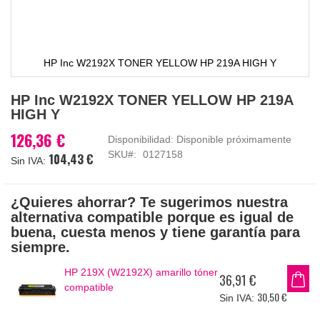
HP Inc W2192X TONER YELLOW HP 219A HIGH Y
Saltar
HP Inc W2192X TONER YELLOW HP 219A
al
HIGH Y
comienzo
de
126,36 €
Disponibilidad:
Disponible próximamente
la
SKU
0127158
104,43 €
galería
de
imágenes
¿Quieres ahorrar? Te sugerimos nuestra
alternativa compatible porque es igual de
buena, cuesta menos y tiene garantía para
siempre.
HP 219X (W2192X) amarillo tóner
36,91 €
compatible
30,50 €