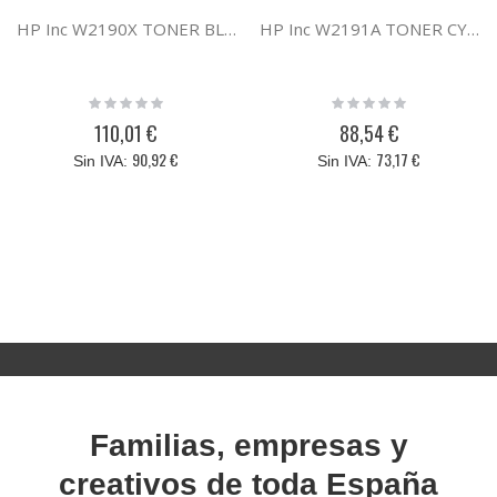
HP Inc W2190X TONER BLACK HP 219A HIGH Y
HP Inc W2191A TONER CYAN HP 219A
Rating:
Rating:
0%
0%
110,01 €
88,54 €
90,92 €
73,17 €
Familias, empresas y
creativos de toda España