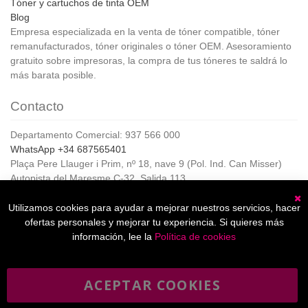
Tóner y cartuchos de tinta OEM
Blog
Empresa especializada en la venta de tóner compatible, tóner
remanufacturados, tóner originales o tóner OEM. Asesoramiento
gratuito sobre impresoras, la compra de tus tóneres te saldrá lo
más barata posible.
Contacto
Departamento Comercial: 937 566 000
WhatsApp +34 687565401
Plaça Pere Llauger i Prim, nº 18, nave 9 (Pol. Ind. Can Misser)
Autopista del Maresme C-32, Salida 113
08360, Canet de Mar (Barcelona)
Horario de Atención al cliente:
Utilizamos cookies para ayudar a mejorar nuestros servicios, hacer
C
De lunes a jueves de 8:00 a 17:00,
ofertas personales y mejorar tu experiencia. Si quieres más
Viernes de 8:00 a 15:00
información, lee la
Política de cookies
ACEPTAR COOKIES
⚠️ Aviso de Uso: Impresoras Incompatibles