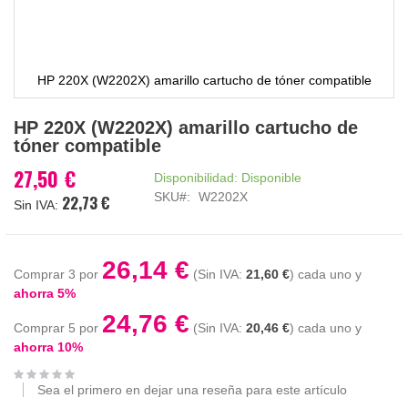
HP 220X (W2202X) amarillo cartucho de tóner compatible
Saltar
HP 220X (W2202X) amarillo cartucho de
al
tóner compatible
comienzo
de
27,50 €
Disponibilidad:
Disponible
la
SKU
W2202X
22,73 €
galería
de
imágenes
26,14 €
Comprar 3 por
21,60 €
cada uno y
ahorra
5
%
24,76 €
Comprar 5 por
20,46 €
cada uno y
ahorra
10
%
Sea el primero en dejar una reseña para este artículo