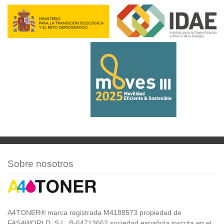
Sobre nosotros
A4TONER® marca registrada M4188573 propiedad de
FASAWORLD, S.L. B-64713662 sociedad española inscrita en el