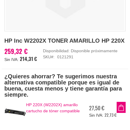
Saltar
HP Inc W2202X TONER AMARILLO HP 220X
al
comienzo
259,32 €
Disponibilidad:
Disponible próximamente
de
SKU
0121291
214,31 €
la
galería
de
¿Quieres ahorrar? Te sugerimos nuestra
imágenes
alternativa compatible porque es igual de
buena, cuesta menos y tiene garantía para
siempre.
HP 220X (W2202X) amarillo
27,50 €
cartucho de tóner compatible
22,73 €