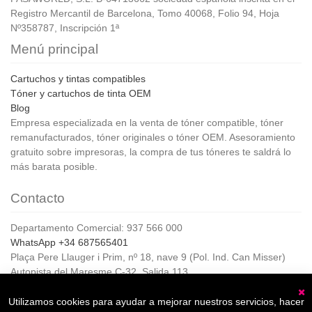
Registro Mercantil de Barcelona, Tomo 40068, Folio 94, Hoja
Nº358787, Inscripción 1ª
Menú principal
Cartuchos y tintas compatibles
Tóner y cartuchos de tinta OEM
Blog
Empresa especializada en la venta de tóner compatible, tóner
remanufacturados, tóner originales o tóner OEM. Asesoramiento
gratuito sobre impresoras, la compra de tus tóneres te saldrá lo
más barata posible.
Contacto
Departamento Comercial: 937 566 000
WhatsApp +34 687565401
Plaça Pere Llauger i Prim, nº 18, nave 9 (Pol. Ind. Can Misser)
Autopista del Maresme C-32, Salida 113
08360, Canet de Mar (Barcelona)
Horario de Atención al cliente:
Utilizamos cookies para ayudar a mejorar nuestros servicios, hacer
C