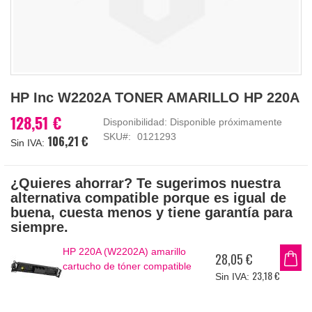
Saltar
HP Inc W2202A TONER AMARILLO HP 220A
al
comienzo
128,51 €
Disponibilidad:
Disponible próximamente
de
SKU
0121293
106,21 €
la
galería
de
¿Quieres ahorrar? Te sugerimos nuestra
imágenes
alternativa compatible porque es igual de
buena, cuesta menos y tiene garantía para
siempre.
HP 220A (W2202A) amarillo
28,05 €
cartucho de tóner compatible
23,18 €