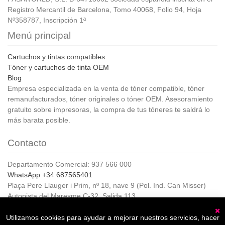
Registro Mercantil de Barcelona, Tomo 40068, Folio 94, Hoja
Nº358787, Inscripción 1ª
Menú principal
Cartuchos y tintas compatibles
Tóner y cartuchos de tinta OEM
Blog
Empresa especializada en la venta de tóner compatible, tóner
remanufacturados, tóner originales o tóner OEM. Asesoramiento
gratuito sobre impresoras, la compra de tus tóneres te saldrá lo
más barata posible.
Contacto
Departamento Comercial: 937 566 000
WhatsApp +34 687565401
Plaça Pere Llauger i Prim, nº 18, nave 9 (Pol. Ind. Can Misser)
Autopista del Maresme C-32, Salida 113
08360, Canet de Mar (Barcelona)
Horario de Atención al cliente:
Utilizamos cookies para ayudar a mejorar nuestros servicios, hacer
C