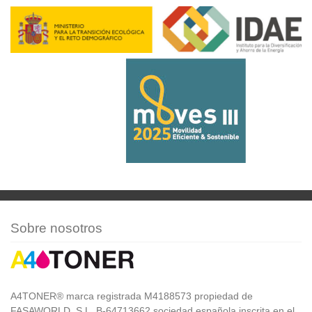
Sobre nosotros
A4TONER® marca registrada M4188573 propiedad de
FASAWORLD, S.L. B-64713662 sociedad española inscrita en el