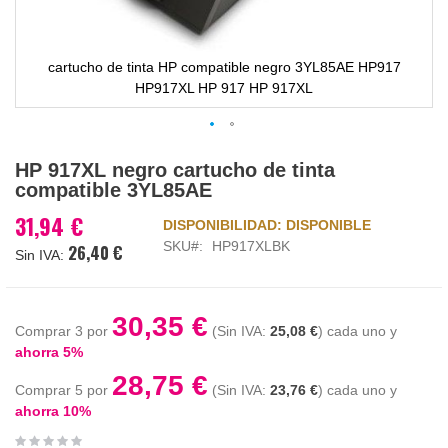
cartucho de tinta HP compatible negro 3YL85AE HP917
HP917XL HP 917 HP 917XL
Saltar
HP 917XL negro cartucho de tinta
al
compatible 3YL85AE
comienzo
de
31,94 €
DISPONIBILIDAD:
DISPONIBLE
la
SKU
HP917XLBK
26,40 €
galería
de
imágenes
30,35 €
Comprar 3 por
25,08 €
cada uno y
ahorra
5
%
28,75 €
Comprar 5 por
23,76 €
cada uno y
ahorra
10
%