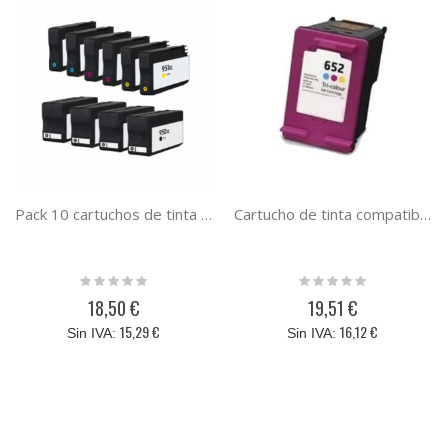
Pack 10 cartuchos de tinta reciclado HP 950XL HP 951XL compatible al cartucho original HP C2P43AE
Cartucho de tinta compatible HP 652XL HP652 F6V24AE tricolor
Rating:
Rating:
0%
0%
18,50 €
19,51 €
15,29 €
16,12 €