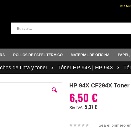
937 56
Buscar
ORA
ROLLOS DE PAPEL TÉRMICO
MATERIAL DE OFICINA
PAPEL,
hos de tinta y toner
Tóner HP 94A | HP 94X
Tó
HP 94X CF294X Toner
6,50 €
5,37 €
Sea el primero en