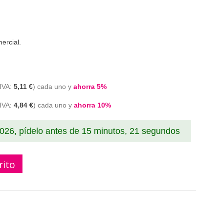
ercial.
5,11 €
cada uno y
ahorra
5
%
4,84 €
cada uno y
ahorra
10
%
2026, pídelo antes de
15 minutos, 20 segundos
rito
patible HP 94X o CF294X barato