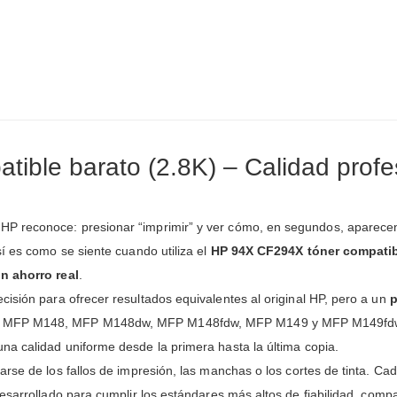
ble barato (2.8K) – Calidad profes
reconoce: presionar “imprimir” y ver cómo, en segundos, aparecen en 
í es como se siente cuando utiliza el
HP 94X CF294X tóner compatib
un ahorro real
.
cisión para ofrecer resultados equivalentes al original HP, pero a un
p
0, MFP M148, MFP M148dw, MFP M148fdw, MFP M149 y MFP M149fd
na calidad uniforme desde la primera hasta la última copia.
darse de los fallos de impresión, las manchas o los cortes de tinta. C
desarrollado para cumplir los estándares más altos de fiabilidad, compa