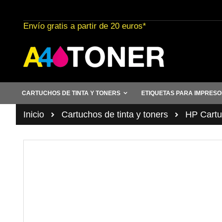
Ir
al
Envío gratis a partir de 20 euros*
contenido
CARTUCHOS DE TINTA Y TONERS
ETIQUETAS PARA IMPRES
Inicio
Cartuchos de tinta y toners
HP Cartuc
Saltar
al
final
de
la
galería
de
imágenes