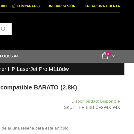
6 000
COMPARAR (
)
INICIAR SESIÓN
CREAR UNA CUENTA
Buscar
items
0
Cart
 FOLIOS A4
ner HP LaserJet Pro M118dw
 compatible BARATO (2.8K)
Disponibilidad:
Disponible
SKU
HP-BBB-CF294X-94X
 dejar una reseña para este artículo