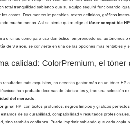
on total tranquilidad sabiendo que su equipo seguirá funcionando igual
os costes. Documentos impecables, textos definidos, gráficos intensos
gando mucho menos. Así se siente quien elige el
tóner compatible H
ara oficinas como para uso doméstico, emprendedores, autónomos o e
tía de 3 años
, se convierte en una de las opciones más rentables y 
a calidad: ColorPremium, el tóner q
os resultados más exquisitos, no necesita gastar más en un tóner HP or
 técnicos han probado decenas de fabricantes y, tras una selección e
lidad del mercado
.
original HP
, con textos profundos, negros limpios y gráficos perfectos
s estamos de su durabilidad, compatibilidad y resultados profesionales.
dad, sino también confianza. Puede imprimir sabiendo que cada copia ref