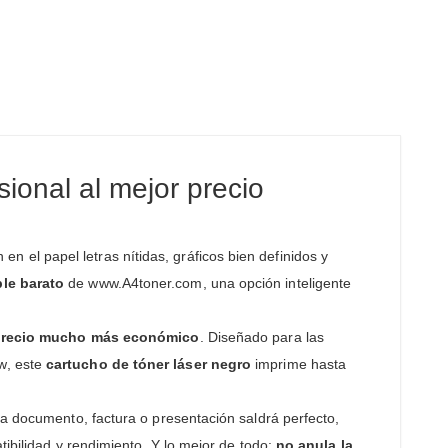
ional al mejor precio
el papel letras nítidas, gráficos bien definidos y
le barato
de www.A4toner.com, una opción inteligente
recio mucho más económico
. Diseñado para las
w, este
cartucho de tóner láser negro
imprime hasta
ada documento, factura o presentación saldrá perfecto,
tibilidad y rendimiento. Y lo mejor de todo:
no anula la