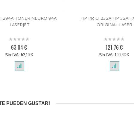
 CF294A TONER NEGRO 94A
HP Inc CF232A HP 32A 
LASERJET
ORIGINAL LASER
Rating:
Rating:
0%
0%
63,04 €
121,76 €
52,10 €
100,63 €
TE PUEDEN GUSTAR!