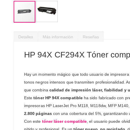
Saltar
al
Detalles
Más información
Reseñas
comienzo
de
la
HP 94X CF294X Tóner compati
galería
de
imágenes
Hay un momento mágico que todo usuario de impresora HP 
tonos negros intensos que transmiten profesionalidad. As
que combina
calidad de impresión láser, fiabilidad y 
Este
tóner HP 94X compatible
ha sido fabricado con pre
impresoras HP LaserJet Pro M118, M118dw, MFP M14
2.800 páginas
con una cobertura del 5%, garantizando u
Con este
tóner láser compatible
, el usuario puede olvi
nítido y profesional. Es un
tóner nuevo, no reciclado
, 