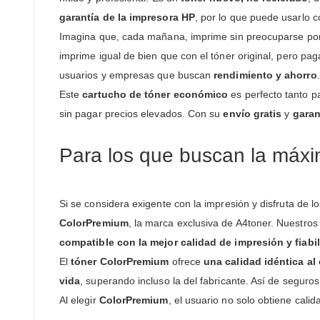
garantía de la impresora HP
, por lo que puede usarlo c
Imagina que, cada mañana, imprime sin preocuparse por l
imprime igual de bien que con el tóner original, pero pa
usuarios y empresas que buscan
rendimiento y ahorro
.
Este
cartucho de tóner económico
es perfecto tanto p
sin pagar precios elevados. Con su
envío gratis
y
garan
Para los que buscan la máxim
Si se considera exigente con la impresión y disfruta de l
ColorPremium
, la marca exclusiva de A4toner. Nuestros
compatible con la mejor calidad de impresión y fiabi
El
tóner ColorPremium
ofrece
una calidad idéntica al 
vida
, superando incluso la del fabricante. Así de seguro
Al elegir
ColorPremium
, el usuario no solo obtiene cali