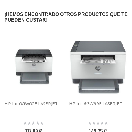
¡HEMOS ENCONTRADO OTROS PRODUCTOS QUE TE
PUEDEN GUSTAR!
HP Inc 6GW62F LASERJET M209DW
HP Inc 6GW99F LASERJET MFP M234DW
Rating:
Rating:
0%
0%
117,89 €
149,25 €