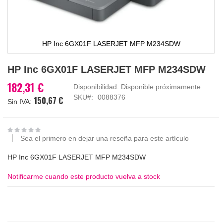
HP Inc 6GX01F LASERJET MFP M234SDW
Saltar
HP Inc 6GX01F LASERJET MFP M234SDW
al
comienzo
182,31 €
Disponibilidad:
Disponible próximamente
de
SKU
0088376
150,67 €
la
galería
de
imágenes
Sea el primero en dejar una reseña para este artículo
HP Inc 6GX01F LASERJET MFP M234SDW
Notificarme cuando este producto vuelva a stock