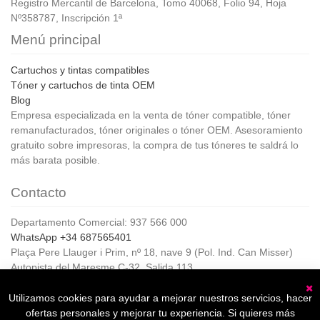
Registro Mercantil de Barcelona, Tomo 40068, Folio 94, Hoja
Nº358787, Inscripción 1ª
Menú principal
Cartuchos y tintas compatibles
Tóner y cartuchos de tinta OEM
Blog
Empresa especializada en la venta de tóner compatible, tóner
remanufacturados, tóner originales o tóner OEM. Asesoramiento
gratuito sobre impresoras, la compra de tus tóneres te saldrá lo
más barata posible.
Contacto
Departamento Comercial: 937 566 000
WhatsApp +34 687565401
Plaça Pere Llauger i Prim, nº 18, nave 9 (Pol. Ind. Can Misser)
Autopista del Maresme C-32, Salida 113
08360, Canet de Mar (Barcelona)
Horario de Atención al cliente:
Utilizamos cookies para ayudar a mejorar nuestros servicios, hacer
C
De lunes a jueves de 8:00 a 17:00,
ofertas personales y mejorar tu experiencia. Si quieres más