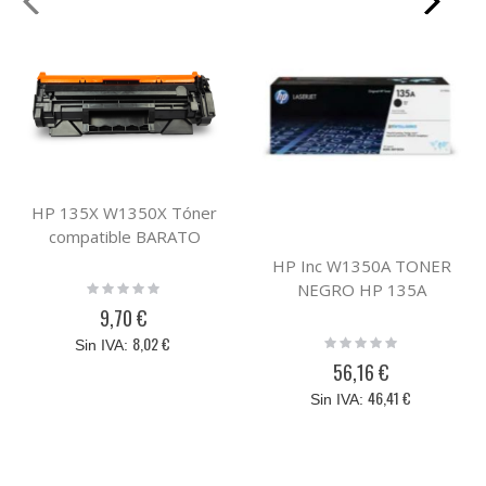
HP 135X W1350X Tóner
compatible BARATO
HP Inc W1350A TONER
Rating:
NEGRO HP 135A
0%
9,70 €
Rating:
8,02 €
0%
56,16 €
46,41 €