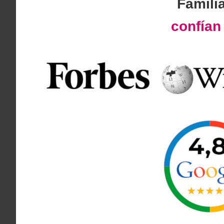
Famili
confía