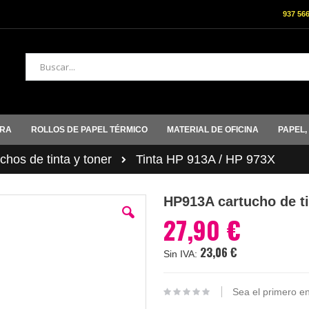
937 56
Buscar
ORA
ROLLOS DE PAPEL TÉRMICO
MATERIAL DE OFICINA
PAPEL,
hos de tinta y toner
Tinta HP 913A / HP 973X
HP913A cartucho de t
27,90 €
23,06 €
Sea el primero en