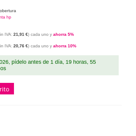
obertura
nta hp
21,91 €
cada uno y
ahorra
5
%
20,76 €
cada uno y
ahorra
10
%
2026, pídelo antes de
1 día, 19 horas, 55
dos
rito