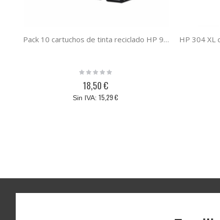
Pack 10 cartuchos de tinta reciclado HP 950XL HP 951XL compatible al cartucho original HP C2P43AE
Rating:
0%
18,50 €
15,29 €