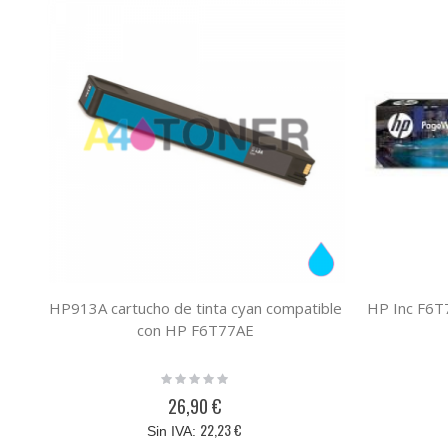
HP913A cartucho de tinta cyan compatible
HP Inc F6
con HP F6T77AE
Rating:
0%
26,90 €
22,23 €