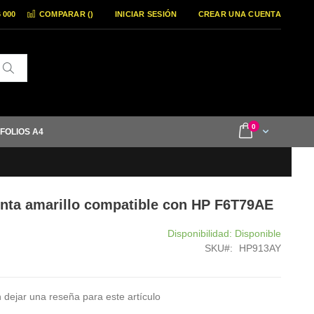
6 000
COMPARAR (
)
INICIAR SESIÓN
CREAR UNA CUENTA
Buscar
items
0
Cart
 FOLIOS A4
inta amarillo compatible con HP F6T79AE
Disponibilidad:
Disponible
SKU
HP913AY
 dejar una reseña para este artículo