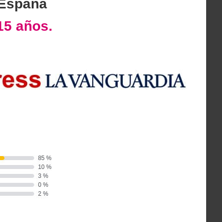
 España
15 años.