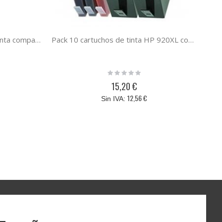
HP 903XL negro cartucho de tinta compatible T6M15AE
Pack 10 cartuchos de tinta HP 920XL compatibles
Rating:
0%
15,20 €
12,56 €