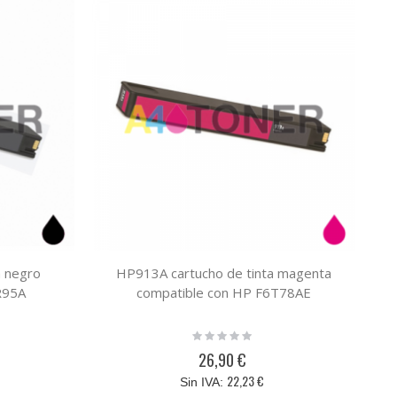
a negro
HP913A cartucho de tinta magenta
R95A
compatible con HP F6T78AE
Rating:
0%
26,90 €
22,23 €