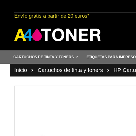
Ir
al
Envío gratis a partir de 20 euros*
contenido
CARTUCHOS DE TINTA Y TONERS
ETIQUETAS PARA IMPRES
Inicio
Cartuchos de tinta y toners
HP Cartuc
Saltar
al
final
de
la
galería
de
imágenes