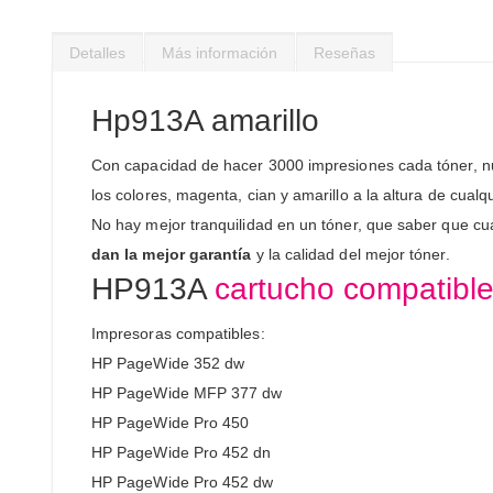
Saltar
al
Detalles
Más información
Reseñas
comienzo
de
la
Hp913A amarillo
galería
de
Con capacidad de hacer 3000 impresiones cada tóner, 
imágenes
los colores, magenta, cian y amarillo a la altura de cua
No hay mejor tranquilidad en un tóner, que saber que c
dan la mejor garantía
y la calidad del mejor tóner.
HP913A
cartucho compatible
Impresoras compatibles:
HP PageWide 352 dw
HP PageWide MFP 377 dw
HP PageWide Pro 450
HP PageWide Pro 452 dn
HP PageWide Pro 452 dw