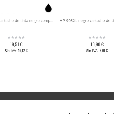
HP 304 XL cartucho de tinta negro compatible
Rating:
Rating:
0%
0%
19,51 €
10,90 €
16,12 €
9,01 €