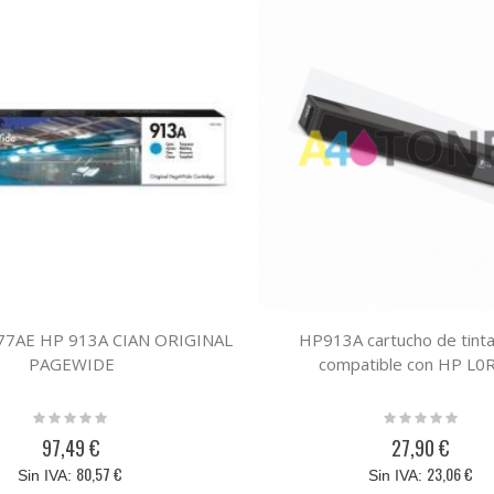
T77AE HP 913A CIAN ORIGINAL
HP913A cartucho de tint
PAGEWIDE
compatible con HP L0
Rating:
Rating:
0%
0%
97,49 €
27,90 €
80,57 €
23,06 €