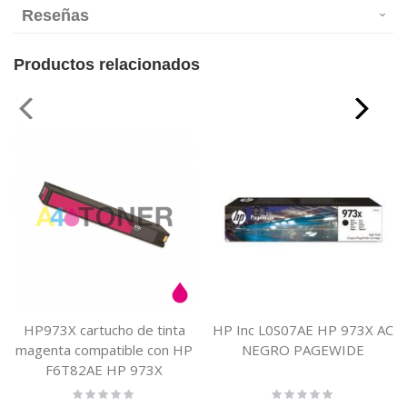
Reseñas
Productos relacionados
HP973X cartucho de tinta
HP Inc L0S07AE HP 973X AC
magenta compatible con HP
NEGRO PAGEWIDE
F6T82AE HP 973X
Rating:
Rating:
0%
0%