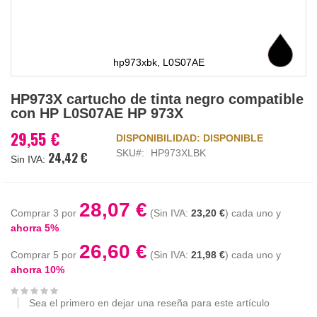
hp973xbk, L0S07AE
Saltar
HP973X cartucho de tinta negro compatible
al
con HP L0S07AE HP 973X
comienzo
de
29,55 €
DISPONIBILIDAD:
DISPONIBLE
la
SKU
HP973XLBK
24,42 €
galería
de
imágenes
28,07 €
Comprar 3 por
23,20 €
cada uno y
ahorra
5
%
26,60 €
Comprar 5 por
21,98 €
cada uno y
ahorra
10
%
Sea el primero en dejar una reseña para este artículo