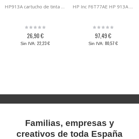
HP913A cartucho de tinta cyan compatible con HP F6T77AE
HP Inc F6T77AE HP 913A CIAN ORIGINAL PAGEWIDE
Rating:
Rating:
0%
0%
26,90 €
97,49 €
22,23 €
80,57 €
Familias, empresas y
creativos de toda España