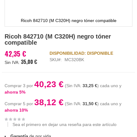
Ricoh 842710 (M C320H) negro tóner compatible
Saltar
Ricoh 842710 (M C320H) negro tóner
al
compatible
comienzo
de
42,35 €
DISPONIBILIDAD:
DISPONIBLE
la
SKU
MC320BK
35,00 €
galería
de
imágenes
40,23 €
Comprar 3 por
33,25 €
cada uno y
ahorra
5
%
38,12 €
Comprar 5 por
31,50 €
cada uno y
ahorra
10
%
Sea el primero en dejar una reseña para este artículo
Garantía
de por vida.