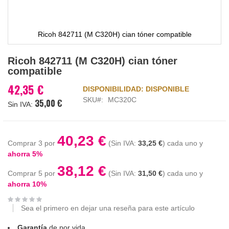
Ricoh 842711 (M C320H) cian tóner compatible
Saltar
Ricoh 842711 (M C320H) cian tóner
al
compatible
comienzo
de
42,35 €
DISPONIBILIDAD:
DISPONIBLE
la
SKU
MC320C
35,00 €
galería
de
imágenes
40,23 €
Comprar 3 por
33,25 €
cada uno y
ahorra
5
%
38,12 €
Comprar 5 por
31,50 €
cada uno y
ahorra
10
%
Sea el primero en dejar una reseña para este artículo
Garantía
de por vida.