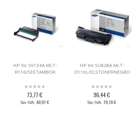
HP Inc SV134A MLT-
HP Inc SU828A MLT-
R116/SEETAMBOR
D116L/ELSTONERNEGRO
Rating:
Rating:
0%
0%
73,77 €
96,44 €
60,97 €
79,70 €