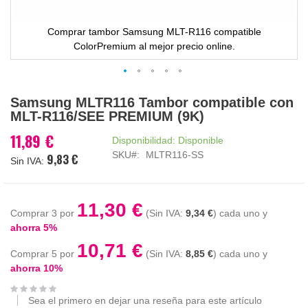
Comprar tambor Samsung MLT-R116 compatible
ColorPremium al mejor precio online.
Saltar
Samsung MLTR116 Tambor compatible con
al
MLT-R116/SEE PREMIUM (9K)
comienzo
de
11,89 €
Disponibilidad:
Disponible
la
SKU
MLTR116-SS
9,83 €
galería
de
imágenes
11,30 €
Comprar 3 por
9,34 €
cada uno y
ahorra
5
%
10,71 €
Comprar 5 por
8,85 €
cada uno y
ahorra
10
%
Sea el primero en dejar una reseña para este artículo