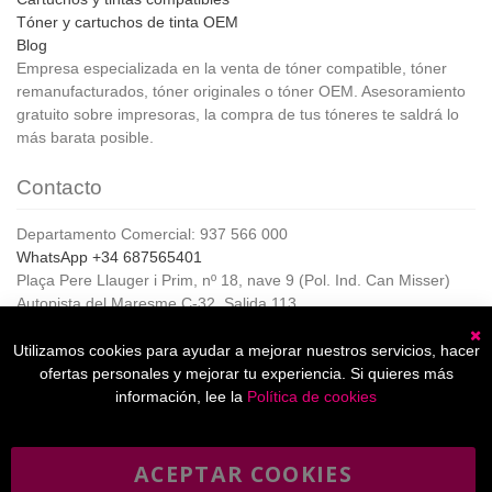
Tóner y cartuchos de tinta OEM
Blog
Empresa especializada en la venta de tóner compatible, tóner
remanufacturados, tóner originales o tóner OEM. Asesoramiento
gratuito sobre impresoras, la compra de tus tóneres te saldrá lo
más barata posible.
Contacto
Departamento Comercial: 937 566 000
WhatsApp +34 687565401
Plaça Pere Llauger i Prim, nº 18, nave 9 (Pol. Ind. Can Misser)
Autopista del Maresme C-32, Salida 113
08360, Canet de Mar (Barcelona)
Horario de Atención al cliente:
Utilizamos cookies para ayudar a mejorar nuestros servicios, hacer
C
De lunes a jueves de 8:00 a 17:00,
ofertas personales y mejorar tu experiencia. Si quieres más
Viernes de 8:00 a 15:00
información, lee la
Política de cookies
ACEPTAR COOKIES