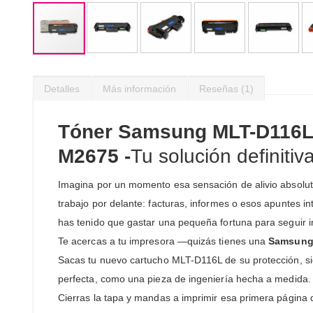
Saltar
al
Detalles
Más información
Reseñas
1
comienzo
de
la
Tóner Samsung MLT-D116L 
galería
de
M2675 -
Tu solución definit
imágenes
Imagina por un momento esa sensación de alivio absoluto
trabajo por delante: facturas, informes o esos apuntes i
has tenido que gastar una pequeña fortuna para seguir 
Te acercas a tu impresora —quizás tienes una
Samsung
Sacas tu nuevo cartucho MLT-D116L de su protección, si
perfecta, como una pieza de ingeniería hecha a medida.
Cierras la tapa y mandas a imprimir esa primera página 