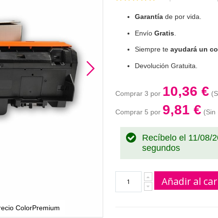
100
100
% of
Garantía
de por vida.
Envío
Gratis
.
Siempre te
ayudará un co
Devolución Gratuita.
10,36 €
Comprar 3 por
9,81 €
Comprar 5 por
Recíbelo el 11/08/
segundos
Añadir al car
recio ColorPremium
Toner Samsung D1