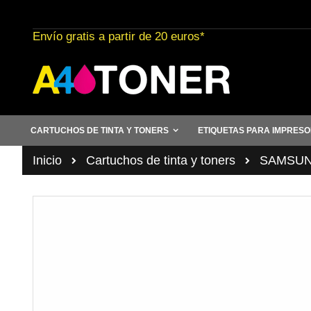
Ir
al
Envío gratis a partir de 20 euros*
contenido
CARTUCHOS DE TINTA Y TONERS
ETIQUETAS PARA IMPRES
Inicio
Cartuchos de tinta y toners
SAMSUN
Saltar
al
final
de
la
galería
de
imágenes