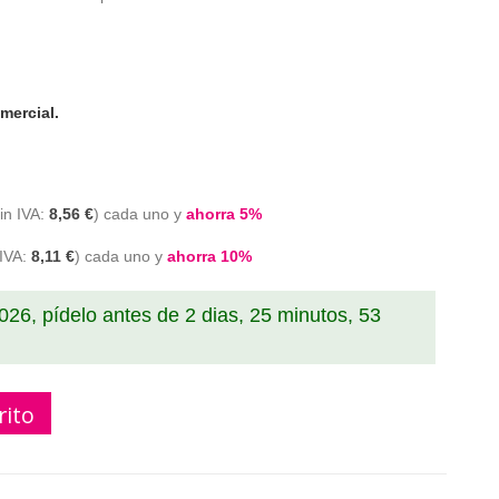
mercial.
8,56 €
cada uno y
ahorra
5
%
8,11 €
cada uno y
ahorra
10
%
2026, pídelo antes de
2 dias, 25 minutos, 52
rito
16L negro alta capacidad 3000 paginas