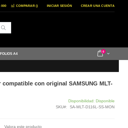
6 000
COMPARAR (
)
INICIAR SESIÓN
CREAR UNA CUENTA
Buscar
items
0
Cart
 FOLIOS A4
 compatible con original SAMSUNG MLT-
Disponibilidad:
Disponible
SKU
SA-MLT-D116L-SS-MON
Valora este producto