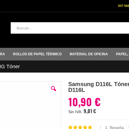
937 56
Buscar
ORA
ROLLOS DE PAPEL TÉRMICO
MATERIAL DE OFICINA
PAPEL,
G Tóner
Samsung D116L Tóner
D116L
10,90 €
9,01 €
1
Reseña
Valoración: