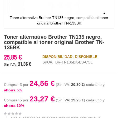
Toner alternativo Brother TN135 negro, compatible al toner
original Brother TN-135BK
Saltar
Toner alternativo Brother TN135 negro,
al
compatible al toner original Brother TN-
comienzo
135BK
de
la
25,85 €
DISPONIBILIDAD:
DISPONIBLE
galería
SKU
BR-TN135BK-BB-COL
21,36 €
de
imágenes
24,56 €
Comprar 3 por
20,30 €
cada uno y
ahorra
5
%
23,27 €
Comprar 5 por
19,23 €
cada uno y
ahorra
10
%