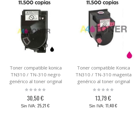
Toner compatible konica
Toner compatible Konica
TN310 / TN-310 negro
TN310 / TN-310 magenta
genérico al toner original
genérico al toner original
Konica Minolta TN 310BK (
Konica Minolta TN 310M (
Rating:
Rating:
0%
0%
4053-403 )
4053-603 )
30,50 €
13,79 €
25,21 €
11,40 €