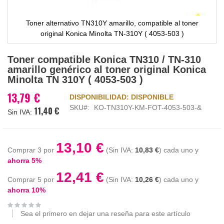
Toner alternativo TN310Y amarillo, compatible al toner
original Konica Minolta TN-310Y ( 4053-503 )
Saltar
Toner compatible Konica TN310 / TN-310
al
amarillo genérico al toner original Konica
comienzo
Minolta TN 310Y ( 4053-503 )
de
la
13,79 €
DISPONIBILIDAD:
DISPONIBLE
galería
SKU
KO-TN310Y-KM-FOT-4053-503-&
11,40 €
de
imágenes
13,10 €
Comprar 3 por
10,83 €
cada uno y
ahorra
5
%
12,41 €
Comprar 5 por
10,26 €
cada uno y
ahorra
10
%
Sea el primero en dejar una reseña para este artículo