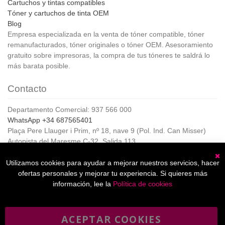
Cartuchos y tintas compatibles
Tóner y cartuchos de tinta OEM
Blog
Empresa especializada en la venta de tóner compatible, tóner
remanufacturados, tóner originales o tóner OEM. Asesoramiento
gratuito sobre impresoras, la compra de tus tóneres te saldrá lo
más barata posible.
Contacto
Departamento Comercial: 937 566 000
WhatsApp +34 687565401
Plaça Pere Llauger i Prim, nº 18, nave 9 (Pol. Ind. Can Misser)
Autopista del Maresme C-32, Salida 113
08360, Canet de Mar (Barcelona)
Horario de Atención al cliente:
Utilizamos cookies para ayudar a mejorar nuestros servicios, hacer
C
De lunes a jueves de 8:00 a 17:00,
ofertas personales y mejorar tu experiencia. Si quieres más
Viernes de 8:00 a 15:00
información, lee la
Política de cookies
ACEPTAR COOKIES