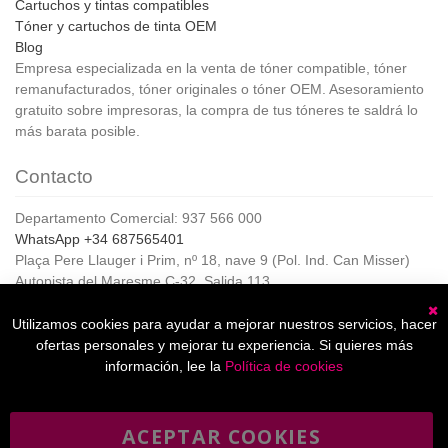
Cartuchos y tintas compatibles
Tóner y cartuchos de tinta OEM
Blog
Empresa especializada en la venta de tóner compatible, tóner
remanufacturados, tóner originales o tóner OEM. Asesoramiento
gratuito sobre impresoras, la compra de tus tóneres te saldrá lo
más barata posible.
Contacto
Departamento Comercial: 937 566 000
WhatsApp +34 687565401
Plaça Pere Llauger i Prim, nº 18, nave 9 (Pol. Ind. Can Misser)
Autopista del Maresme C-32, Salida 113
08360, Canet de Mar (Barcelona)
Horario de Atención al cliente:
Utilizamos cookies para ayudar a mejorar nuestros servicios, hacer
C
De lunes a jueves de 8:00 a 17:00,
ofertas personales y mejorar tu experiencia. Si quieres más
Viernes de 8:00 a 15:00
información, lee la
Política de cookies
ACEPTAR COOKIES