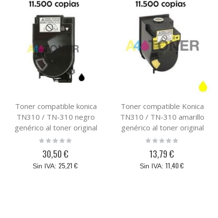
Toner compatible konica
Toner compatible Konica
TN310 / TN-310 negro
TN310 / TN-310 amarillo
genérico al toner original
genérico al toner original
Konica Minolta TN 310BK (
Konica Minolta TN 310Y (
Rating:
Rating:
0%
0%
4053-403 )
4053-503 )
30,50 €
13,79 €
25,21 €
11,40 €