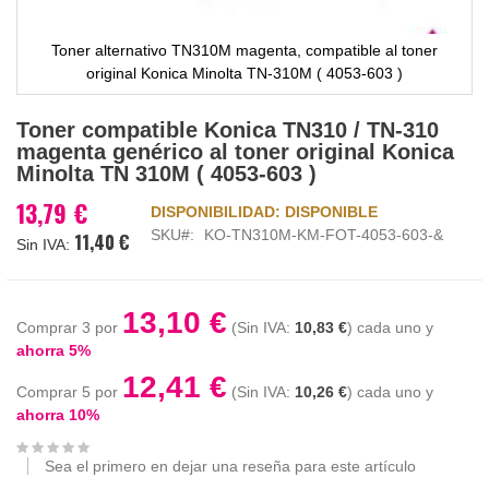
Toner alternativo TN310M magenta, compatible al toner
original Konica Minolta TN-310M ( 4053-603 )
Saltar
Toner compatible Konica TN310 / TN-310
al
magenta genérico al toner original Konica
comienzo
Minolta TN 310M ( 4053-603 )
de
la
13,79 €
DISPONIBILIDAD:
DISPONIBLE
galería
SKU
KO-TN310M-KM-FOT-4053-603-&
11,40 €
de
imágenes
13,10 €
Comprar 3 por
10,83 €
cada uno y
ahorra
5
%
12,41 €
Comprar 5 por
10,26 €
cada uno y
ahorra
10
%
Sea el primero en dejar una reseña para este artículo