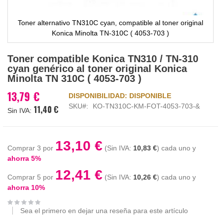
Toner alternativo TN310C cyan, compatible al toner original
Konica Minolta TN-310C ( 4053-703 )
Saltar
Toner compatible Konica TN310 / TN-310
al
cyan genérico al toner original Konica
comienzo
Minolta TN 310C ( 4053-703 )
de
la
13,79 €
DISPONIBILIDAD:
DISPONIBLE
galería
SKU
KO-TN310C-KM-FOT-4053-703-&
11,40 €
de
imágenes
13,10 €
Comprar 3 por
10,83 €
cada uno y
ahorra
5
%
12,41 €
Comprar 5 por
10,26 €
cada uno y
ahorra
10
%
Sea el primero en dejar una reseña para este artículo