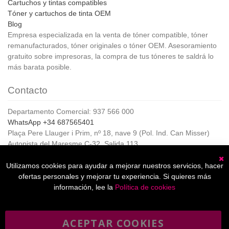
Cartuchos y tintas compatibles
Tóner y cartuchos de tinta OEM
Blog
Empresa especializada en la venta de tóner compatible, tóner
remanufacturados, tóner originales o tóner OEM. Asesoramiento
gratuito sobre impresoras, la compra de tus tóneres te saldrá lo
más barata posible.
Contacto
Departamento Comercial: 937 566 000
WhatsApp +34 687565401
Plaça Pere Llauger i Prim, nº 18, nave 9 (Pol. Ind. Can Misser)
Autopista del Maresme C-32, Salida 113
08360, Canet de Mar (Barcelona)
Horario de Atención al cliente:
Utilizamos cookies para ayudar a mejorar nuestros servicios, hacer
C
De lunes a jueves de 8:00 a 17:00,
ofertas personales y mejorar tu experiencia. Si quieres más
Viernes de 8:00 a 15:00
información, lee la
Política de cookies
ACEPTAR COOKIES