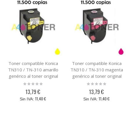
Toner compatible Konica
Toner compatible Konica
TN310 / TN-310 amarillo
TN310 / TN-310 magenta
genérico al toner original
genérico al toner original
Konica Minolta TN 310Y (
Konica Minolta TN 310M (
Rating:
Rating:
0%
0%
4053-503 )
4053-603 )
13,79 €
13,79 €
11,40 €
11,40 €