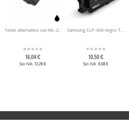
Toner alternativo con ML-2850 sustituye al toner original MLD-2850B
Samsung CLP-430 negro Toner compatible CLT-K404S
Rating:
Rating:
0%
0%
16,04 €
10,50 €
13,26 €
8,68 €