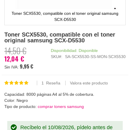
Toner SCX5530, compatible con el toner original samsung
SCX-D5530
Saltar
Toner SCX5530, compatible con el toner
al
original samsung SCX-D5530
comienzo
de
14,50 €
Disponibilidad:
Disponible
la
12,04 €
SKU
SA-SCX5530-SS-MON-SCX5530
Precio
galería
especial
de
9,95 €
imágenes
1
Reseña
Valora este producto
Valoración:
100
100
% of
Capacidad: 8000 páginas A4 al 5% de cobertura.
Color: Negro
Tipo de producto:
comprar toners samsung
Recíbelo el 10/08/2026, pídelo antes de