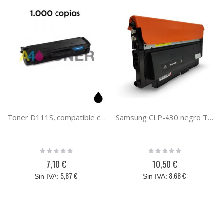
Toner D111S, compatible con el toner original samsung MLT-D111S/ELS
Samsung CLP-430 negro Toner compatible CLT-K404S
Rating:
Rating:
0%
0%
7,10 €
10,50 €
5,87 €
8,68 €