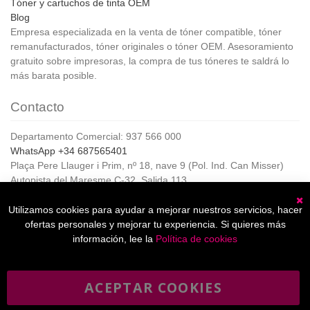
Tóner y cartuchos de tinta OEM
Blog
Empresa especializada en la venta de tóner compatible, tóner
remanufacturados, tóner originales o tóner OEM. Asesoramiento
gratuito sobre impresoras, la compra de tus tóneres te saldrá lo
más barata posible.
Contacto
Departamento Comercial: 937 566 000
WhatsApp +34 687565401
Plaça Pere Llauger i Prim, nº 18, nave 9 (Pol. Ind. Can Misser)
Autopista del Maresme C-32, Salida 113
08360, Canet de Mar (Barcelona)
Horario de Atención al cliente:
Utilizamos cookies para ayudar a mejorar nuestros servicios, hacer
C
De lunes a jueves de 8:00 a 17:00,
ofertas personales y mejorar tu experiencia. Si quieres más
Viernes de 8:00 a 15:00
información, lee la
Política de cookies
ACEPTAR COOKIES