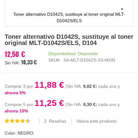
Toner alternativo D1042S, sustituye al toner original MLT-
D1042S/ELS
Saltar
Toner alternativo D1042S, sustituye al toner
al
original MLT-D1042S/ELS, D104
comienzo
de
12,50 €
Disponibilidad:
Disponible
la
SKU
SA-MLT-D1042S-SS-MON
10,33 €
galería
de
imágenes
11,88 €
Comprar 3 por
9,82 €
cada uno y
ahorra
5
%
11,25 €
Comprar 5 por
9,30 €
cada uno y
ahorra
10
%
2
Reseñas
Valora este producto
Valoración:
90
100
% of
Color: NEGRO.