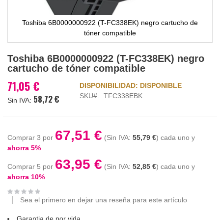
Toshiba 6B0000000922 (T-FC338EK) negro cartucho de
tóner compatible
Saltar
Toshiba 6B0000000922 (T-FC338EK) negro
al
cartucho de tóner compatible
comienzo
de
71,05 €
DISPONIBILIDAD:
DISPONIBLE
la
SKU
TFC338EBK
58,72 €
galería
de
imágenes
67,51 €
Comprar 3 por
55,79 €
cada uno y
ahorra
5
%
63,95 €
Comprar 5 por
52,85 €
cada uno y
ahorra
10
%
Sea el primero en dejar una reseña para este artículo
Garantia de por vida.