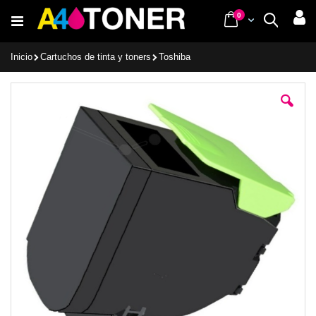
Ir
items
0
Cart
Buscar
al
contenido
Inicio
Cartuchos de tinta y toners
Toshiba
Saltar
al
final
de
la
galería
de
imágenes