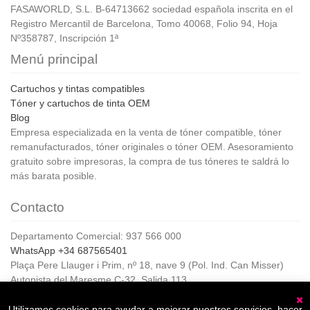
FASAWORLD, S.L. B-64713662 sociedad española inscrita en el
Registro Mercantil de Barcelona, Tomo 40068, Folio 94, Hoja
Nº358787, Inscripción 1ª
Menú principal
Cartuchos y tintas compatibles
Tóner y cartuchos de tinta OEM
Blog
Empresa especializada en la venta de tóner compatible, tóner
remanufacturados, tóner originales o tóner OEM. Asesoramiento
gratuito sobre impresoras, la compra de tus tóneres te saldrá lo
más barata posible.
Contacto
Departamento Comercial: 937 566 000
WhatsApp +34 687565401
Plaça Pere Llauger i Prim, nº 18, nave 9 (Pol. Ind. Can Misser)
Autopista del Maresme C-32, Salida 113
08360, Canet de Mar (Barcelona)
Horario de Atención al cliente:
Utilizamos cookies para ayudar a mejorar nuestros servicios, hacer