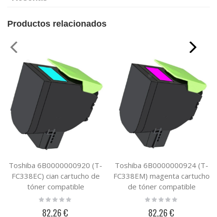
Productos relacionados
Toshiba 6B0000000920 (T-
Toshiba 6B0000000924 (T-
FC338EC) cian cartucho de
FC338EM) magenta cartucho
tóner compatible
de tóner compatible
Rating:
Rating:
0%
0%
82,26 €
82,26 €