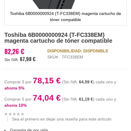
Toshiba 6B0000000924 (T-FC338EM) magenta cartucho de
tóner compatible
Saltar
Toshiba 6B0000000924 (T-FC338EM)
al
magenta cartucho de tóner compatible
comienzo
de
82,26 €
DISPONIBILIDAD:
DISPONIBLE
la
SKU
TFC338EM
67,98 €
galería
de
imágenes
78,15 €
Comprar 3 por
64,59 €
cada uno y
ahorra
5
%
74,04 €
Comprar 5 por
61,19 €
cada uno y
ahorra
10
%
Sea el primero en dejar una reseña para este artículo
Garantia de por vida.