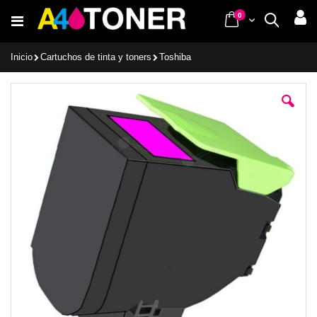
Ir
items
0
Cart
Buscar
al
contenido
Inicio
Cartuchos de tinta y toners
Toshiba
Saltar
al
final
de
la
galería
de
imágenes