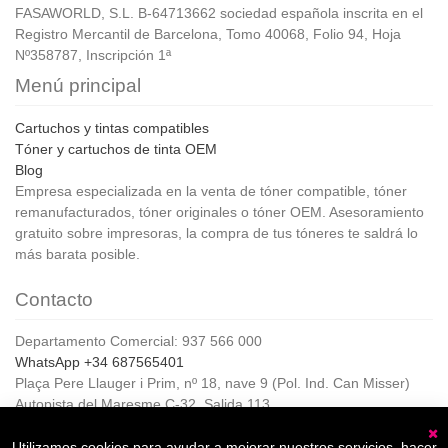
FASAWORLD, S.L. B-64713662 sociedad española inscrita en el
Registro Mercantil de Barcelona, Tomo 40068, Folio 94, Hoja
Nº358787, Inscripción 1ª
Menú principal
Cartuchos y tintas compatibles
Tóner y cartuchos de tinta OEM
Blog
Empresa especializada en la venta de tóner compatible, tóner
remanufacturados, tóner originales o tóner OEM. Asesoramiento
gratuito sobre impresoras, la compra de tus tóneres te saldrá lo
más barata posible.
Contacto
Departamento Comercial: 937 566 000
WhatsApp +34 687565401
Plaça Pere Llauger i Prim, nº 18, nave 9 (Pol. Ind. Can Misser)
Autopista del Maresme C-32, Salida 113
08360, Canet de Mar (Barcelona)
Horario de Atención al cliente:
Utilizamos cookies para ayudar a mejorar nuestros servicios, hacer