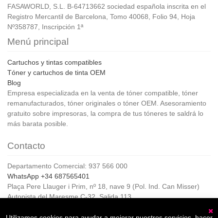
FASAWORLD, S.L. B-64713662 sociedad española inscrita en el
Registro Mercantil de Barcelona, Tomo 40068, Folio 94, Hoja
Nº358787, Inscripción 1ª
Menú principal
Cartuchos y tintas compatibles
Tóner y cartuchos de tinta OEM
Blog
Empresa especializada en la venta de tóner compatible, tóner
remanufacturados, tóner originales o tóner OEM. Asesoramiento
gratuito sobre impresoras, la compra de tus tóneres te saldrá lo
más barata posible.
Contacto
Departamento Comercial: 937 566 000
WhatsApp +34 687565401
Plaça Pere Llauger i Prim, nº 18, nave 9 (Pol. Ind. Can Misser)
Autopista del Maresme C-32, Salida 113
08360, Canet de Mar (Barcelona)
Horario de Atención al cliente:
Utilizamos cookies para ayudar a mejorar nuestros servicios, hacer