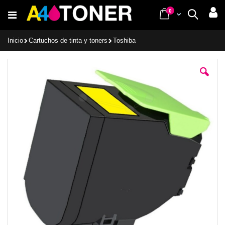
Ir
items
0
Cart
Buscar
al
contenido
Inicio
Cartuchos de tinta y toners
Toshiba
Saltar
al
final
de
la
galería
de
imágenes