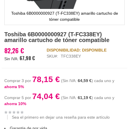
Toshiba 6B0000000927 (T-FC338EY) amarillo cartucho de
tóner compatible
Saltar
Toshiba 6B0000000927 (T-FC338EY)
al
amarillo cartucho de tóner compatible
comienzo
de
82,26 €
DISPONIBILIDAD:
DISPONIBLE
la
SKU
TFC338EY
67,98 €
galería
de
imágenes
78,15 €
Comprar 3 por
64,59 €
cada uno y
ahorra
5
%
74,04 €
Comprar 5 por
61,19 €
cada uno y
ahorra
10
%
Sea el primero en dejar una reseña para este artículo
Garantia de por vida.