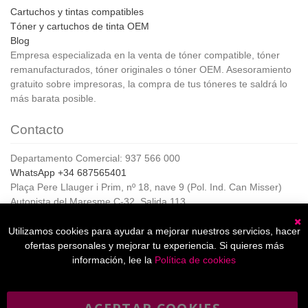
Cartuchos y tintas compatibles
Tóner y cartuchos de tinta OEM
Blog
Empresa especializada en la venta de tóner compatible, tóner
remanufacturados, tóner originales o tóner OEM. Asesoramiento
gratuito sobre impresoras, la compra de tus tóneres te saldrá lo
más barata posible.
Contacto
Departamento Comercial: 937 566 000
WhatsApp +34 687565401
Plaça Pere Llauger i Prim, nº 18, nave 9 (Pol. Ind. Can Misser)
Autopista del Maresme C-32, Salida 113
08360, Canet de Mar (Barcelona)
Horario de Atención al cliente:
Utilizamos cookies para ayudar a mejorar nuestros servicios, hacer
C
De lunes a jueves de 8:00 a 17:00,
ofertas personales y mejorar tu experiencia. Si quieres más
Viernes de 8:00 a 15:00
información, lee la
Política de cookies