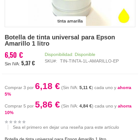
tinta amarilla
Saltar
Botella de tinta universal para Epson
al
Amarillo 1 litro
comienzo
de
6,50 €
Disponibilidad:
Disponible
la
SKU
TIN-TINTA-1L-AMARILLO-EP
5,37 €
galería
de
imágenes
6,18 €
Comprar 3 por
5,11 €
cada uno y
ahorra
5
%
5,86 €
Comprar 5 por
4,84 €
cada uno y
ahorra
10
%
Sea el primero en dejar una reseña para este artículo
Botella de tinta universal para Epson Amarillo 1 litro