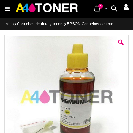
Ir
items
0
Cart
Buscar
al
contenido
Inicio
Cartuchos de tinta y toners
EPSON Cartuchos de tinta
Saltar
al
final
de
la
galería
de
imágenes