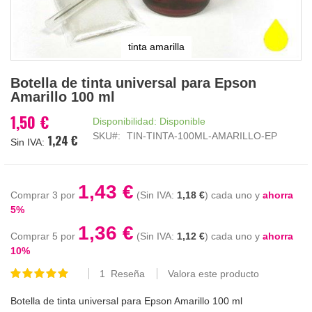
tinta amarilla
Saltar
Botella de tinta universal para Epson
al
Amarillo 100 ml
comienzo
de
1,50 €
Disponibilidad:
Disponible
la
SKU
TIN-TINTA-100ML-AMARILLO-EP
1,24 €
galería
de
imágenes
1,43 €
Comprar 3 por
1,18 €
cada uno y
ahorra
5
%
1,36 €
Comprar 5 por
1,12 €
cada uno y
ahorra
10
%
1
Reseña
Valora este producto
Valoración:
100
100
% of
Botella de tinta universal para Epson Amarillo 100 ml