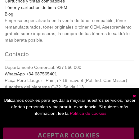
Cartuchos y tintas compatibles
Tóner y cartuchos de tinta OEM
Blog
Empresa especializada en la venta de tóner compatible, tóner
remanufacturados, tóner originales o tóner OEM. Asesoramiento
gratuito sobre impresoras, la compra de tus tóneres te saldrá lo
más barata posible.
Contacto
Departamento Comercial: 937 566 000
WhatsApp +34 687565401
Plaça Pere Llauger i Prim, nº 18, nave 9 (Pol. Ind. Can Misser)
Autopista del Maresme C-32, Salida 113
08360, Canet de Mar (Barcelona)
Horario de Atención al cliente:
Utilizamos cookies para ayudar a mejorar nuestros servicios, hacer
C
De lunes a jueves de 8:00 a 17:00,
ofertas personales y mejorar tu experiencia. Si quieres más
Viernes de 8:00 a 15:00
información, lee la
Política de cookies
ACEPTAR COOKIES