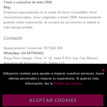
Tóner y cartuchos de tinta OEM
Blog
Empresa especializada en la venta de tóner compatible, tóner
remanufacturados, tóner originales o tóner OEM. Asesoramiento
gratuito sobre impresoras, la compra de tus tóneres te saldrá lo
más barata posible.
Contacto
Departamento Comercial: 937 566 000
WhatsApp +34 687565401
Plaça Pere Llauger i Prim, nº 18, nave 9 (Pol. Ind. Can Misser)
Autopista del Maresme C-32, Salida 113
08360, Canet de Mar (Barcelona)
Horario de Atención al cliente:
Utilizamos cookies para ayudar a mejorar nuestros servicios, hacer
C
De lunes a jueves de 8:00 a 17:00,
ofertas personales y mejorar tu experiencia. Si quieres más
Viernes de 8:00 a 15:00
información, lee la
Política de cookies
ACEPTAR COOKIES