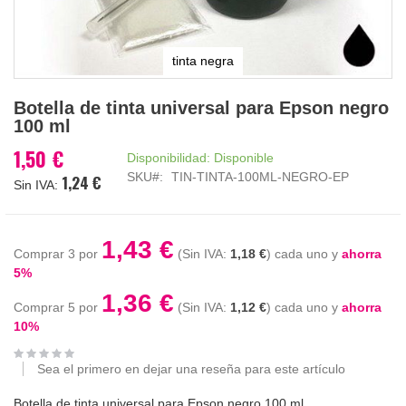
tinta negra
Saltar
Botella de tinta universal para Epson negro
al
100 ml
comienzo
de
1,50 €
Disponibilidad:
Disponible
la
SKU
TIN-TINTA-100ML-NEGRO-EP
1,24 €
galería
de
imágenes
1,43 €
Comprar 3 por
1,18 €
cada uno y
ahorra
5
%
1,36 €
Comprar 5 por
1,12 €
cada uno y
ahorra
10
%
Sea el primero en dejar una reseña para este artículo
Botella de tinta universal para Epson negro 100 ml