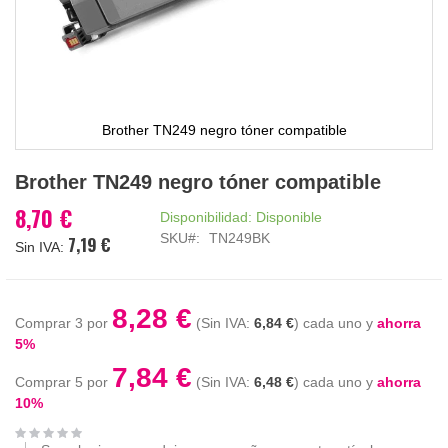
Brother TN249 negro tóner compatible
Saltar
Brother TN249 negro tóner compatible
al
comienzo
8,70 €
Disponibilidad:
Disponible
de
SKU
TN249BK
7,19 €
la
galería
de
imágenes
8,28 €
Comprar 3 por
6,84 €
cada uno y
ahorra
5
%
7,84 €
Comprar 5 por
6,48 €
cada uno y
ahorra
10
%