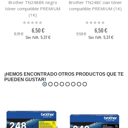
Brother TN248BK negro
Brother TN248C cian tóner
tóner compatible PREMIUM
compatible PREMIUM (1K)
(1K)
Rating:
Rating:
0%
0%
6,50 €
6,50 €
Precio
Precio
8,91 €
9,50 €
especial
especial
5,37 €
5,37 €
¡HEMOS ENCONTRADO OTROS PRODUCTOS QUE TE
PUEDEN GUSTAR!