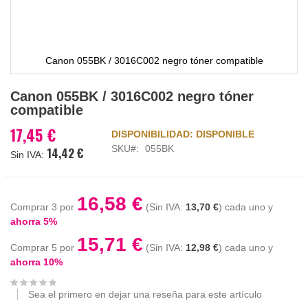
Canon 055BK / 3016C002 negro tóner compatible
Saltar
Canon 055BK / 3016C002 negro tóner
al
compatible
comienzo
de
17,45 €
DISPONIBILIDAD:
DISPONIBLE
la
SKU
055BK
14,42 €
galería
de
imágenes
16,58 €
Comprar 3 por
13,70 €
cada uno y
ahorra
5
%
15,71 €
Comprar 5 por
12,98 €
cada uno y
ahorra
10
%
Sea el primero en dejar una reseña para este artículo