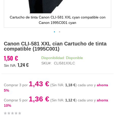
Cartucho de tinta Canon CLI-581 XXL cyan compatible con
Canon 1995C001 cyan
Saltar
Canon CLI-581 XXL cian Cartucho de tinta
al
compatible (1995C001)
comienzo
de
1,50 €
Disponibilidad:
Disponible
la
SKU
CLI581XXLC
1,24 €
galería
de
imágenes
1,43 €
Comprar 3 por
1,18 €
cada uno y
ahorra
5
%
1,36 €
Comprar 5 por
1,12 €
cada uno y
ahorra
10
%