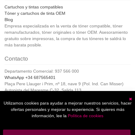
Cartuchos y tintas compatibles
Tóner y cartuchos de tinta OEM
Blog
Empresa especializada en la venta de tóner compatible, tóner
remanufacturados, tóner originales o tóner OEM. Asesoramiento
gratuito sobre impresoras, la compra de tus tóneres te saldrá lo
más barata posible.
Contacto
Departamento Comercial: 937 566 000
WhatsApp +34 687565401
Plaça Pere Llauger i Prim, nº 18, nave 9 (Pol. Ind. Can Misser)
Autopista del Maresme C-32, Salida 113
08360, Canet de Mar (Barcelona)
Horario de Atención al cliente:
Utilizamos cookies para ayudar a mejorar nuestros servicios, hacer
C
De lunes a jueves de 8:00 a 17:00,
ofertas personales y mejorar tu experiencia. Si quieres más
Viernes de 8:00 a 15:00
información, lee la
Política de cookies