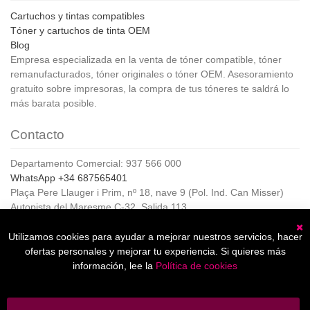
Cartuchos y tintas compatibles
Tóner y cartuchos de tinta OEM
Blog
Empresa especializada en la venta de tóner compatible, tóner
remanufacturados, tóner originales o tóner OEM. Asesoramiento
gratuito sobre impresoras, la compra de tus tóneres te saldrá lo
más barata posible.
Contacto
Departamento Comercial: 937 566 000
WhatsApp +34 687565401
Plaça Pere Llauger i Prim, nº 18, nave 9 (Pol. Ind. Can Misser)
Autopista del Maresme C-32, Salida 113
08360, Canet de Mar (Barcelona)
Horario de Atención al cliente:
Utilizamos cookies para ayudar a mejorar nuestros servicios, hacer
C
De lunes a jueves de 8:00 a 17:00,
ofertas personales y mejorar tu experiencia. Si quieres más
Viernes de 8:00 a 15:00
información, lee la
Política de cookies