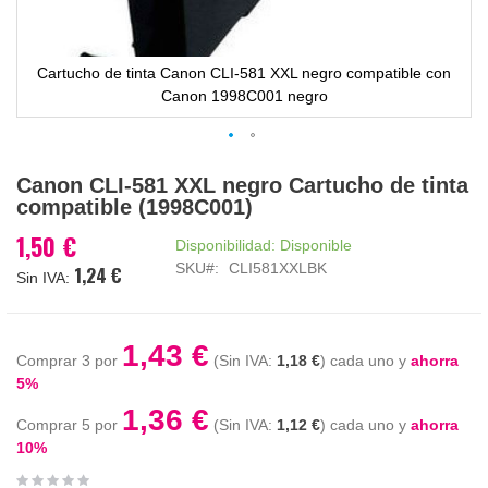
Cartucho de tinta Canon CLI-581 XXL negro compatible con
Canon 1998C001 negro
Saltar
Canon CLI-581 XXL negro Cartucho de tinta
al
compatible (1998C001)
comienzo
de
1,50 €
Disponibilidad:
Disponible
la
SKU
CLI581XXLBK
1,24 €
galería
de
imágenes
1,43 €
Comprar 3 por
1,18 €
cada uno y
ahorra
5
%
1,36 €
Comprar 5 por
1,12 €
cada uno y
ahorra
10
%