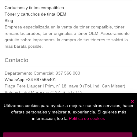
Cartuchos y tintas compatibles
Tóner y cartuchos de tinta OEM
Blog
Empresa especializada en la venta de tóner compatible, tóner
remanufacturados, tóner originales o tóner OEM. Asesoramiento
gratuito sobre impresoras, la compra de tus tóneres te saldrá lo
más barata posible.
Contacto
Departamento Comercial: 937 566 000
WhatsApp +34 687565401
Plaça Pere Llauger i Prim, nº 18, nave 9 (Pol. Ind. Can Misser)
Autopista del Maresme C-32, Salida 113
08360, Canet de Mar (Barcelona)
Horario de Atención al cliente:
Utilizamos cookies para ayudar a mejorar nuestros servicios, hacer
C
De lunes a jueves de 8:00 a 17:00,
ofertas personales y mejorar tu experiencia. Si quieres más
Viernes de 8:00 a 15:00
información, lee la
Política de cookies