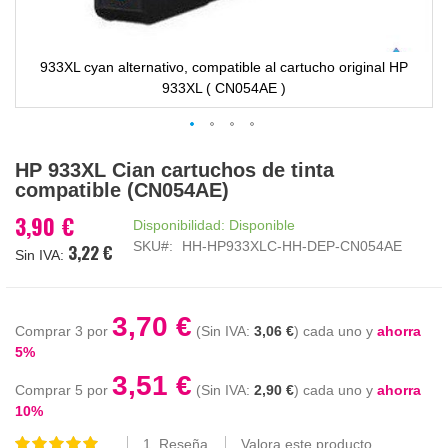
933XL cyan alternativo, compatible al cartucho original HP
933XL ( CN054AE )
Saltar
HP 933XL Cian cartuchos de tinta
al
compatible (CN054AE)
comienzo
de
3,90 €
Disponibilidad:
Disponible
la
SKU
HH-HP933XLC-HH-DEP-CN054AE
3,22 €
galería
de
imágenes
3,70 €
Comprar 3 por
3,06 €
cada uno y
ahorra
5
%
3,51 €
Comprar 5 por
2,90 €
cada uno y
ahorra
10
%
1
Reseña
Valora este producto
Valoración: