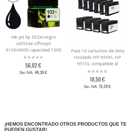
Ink-jet hp 932xl negro
cn053ae officejet
6100/6600 capacidad 1000
Pack 10 cartuchos de tinta
pag
reciclado HP 950XL HP
Rating:
0%
951XL compatible al
56,02 €
cartucho original HP
Rating:
46,30 €
0%
C2P43AE
18,50 €
15,29 €
¡HEMOS ENCONTRADO OTROS PRODUCTOS QUE TE
PUEDEN GUSTAR!