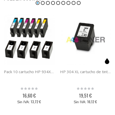
Pack 10 cartucho HP 934XL HP 935XL cartucho de tinta compatible a HP X4E14AE
HP 304 XL cartucho de tinta negro compatible
Rating:
Rating:
0%
0%
16,60 €
19,51 €
13,72 €
16,12 €