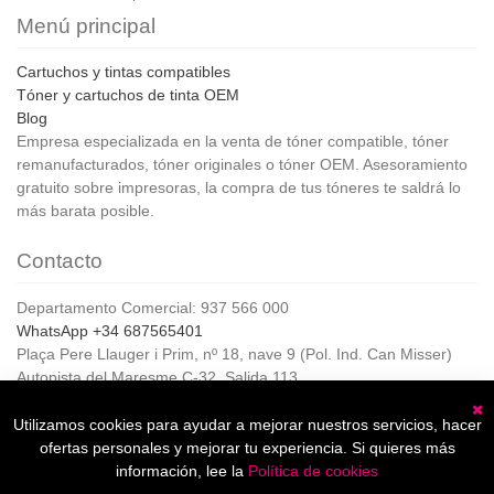
Menú principal
Cartuchos y tintas compatibles
Tóner y cartuchos de tinta OEM
Blog
Empresa especializada en la venta de tóner compatible, tóner
remanufacturados, tóner originales o tóner OEM. Asesoramiento
gratuito sobre impresoras, la compra de tus tóneres te saldrá lo
más barata posible.
Contacto
Departamento Comercial: 937 566 000
WhatsApp +34 687565401
Plaça Pere Llauger i Prim, nº 18, nave 9 (Pol. Ind. Can Misser)
Autopista del Maresme C-32, Salida 113
08360, Canet de Mar (Barcelona)
Horario de Atención al cliente:
Utilizamos cookies para ayudar a mejorar nuestros servicios, hacer
C
De lunes a jueves de 8:00 a 17:00,
ofertas personales y mejorar tu experiencia. Si quieres más
Viernes de 8:00 a 15:00
información, lee la
Política de cookies