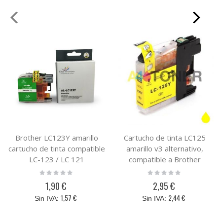
Brother LC123Y amarillo
Cartucho de tinta LC125
cartucho de tinta compatible
amarillo v3 alternativo,
LC-123 / LC 121
compatible a Brother
LC125Y
Rating:
Rating:
0%
0%
1,90 €
2,95 €
1,57 €
2,44 €