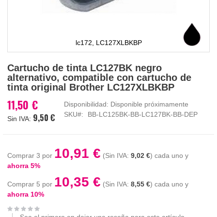
lc172, LC127XLBKBP
Saltar
Cartucho de tinta LC127BK negro
al
alternativo, compatible con cartucho de
comienzo
tinta original Brother LC127XLBKBP
de
la
11,50 €
Disponibilidad:
Disponible próximamente
galería
SKU
BB-LC125BK-BB-LC127BK-BB-DEP
9,50 €
de
imágenes
10,91 €
Comprar 3 por
9,02 €
cada uno y
ahorra
5
%
10,35 €
Comprar 5 por
8,55 €
cada uno y
ahorra
10
%