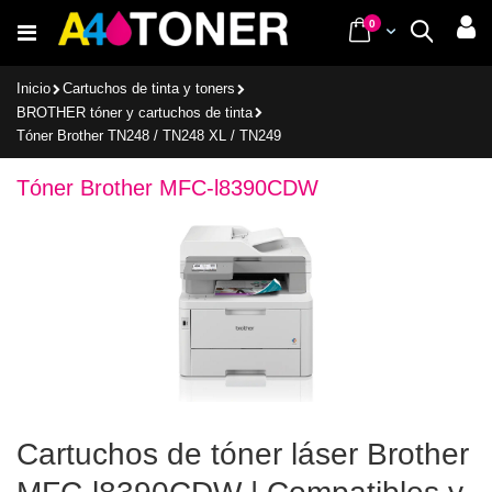
Ir
items
0
Cart
Buscar
al
contenido
Inicio
Cartuchos de tinta y toners
BROTHER tóner y cartuchos de tinta
Tóner Brother TN248 / TN248 XL / TN249
Tóner Brother MFC-l8390CDW
Cartuchos de tóner láser Brother