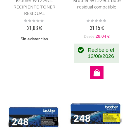
Brother WT229CL
Brother WT229CL bote
RECIPIENTE TONER
residual compatible
RESIDUAL
Rating:
Rating:
0%
0%
21,03 €
31,15 €
28,04 €
Desde
Sin existencias
Recíbelo el
12/08/2026