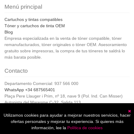
Menú principal
Cartuchos y tintas compatibles
Tóner y cartuchos de tinta OEM
Blog
Empresa especializada en la venta de tóner compatible, tóner
remanufacturados, tóner originales o tóner OEM. Asesoramiento
gratuito sobre impresoras, la compra de tus tóneres te saldrá lo
más barata posible.
Contacto
Departamento Comercial: 937 566 000
WhatsApp +34 687565401
Plaça Pere Llauger i Prim, nº 18, nave 9 (Pol. Ind. Can Misser)
Autopista del Maresme C-32, Salida 113
08360, Canet de Mar (Barcelona)
Horario de Atención al cliente:
Utilizamos cookies para ayudar a mejorar nuestros servicios, hacer
C
De lunes a jueves de 8:00 a 17:00,
ofertas personales y mejorar tu experiencia. Si quieres más
Viernes de 8:00 a 15:00
información, lee la
Política de cookies