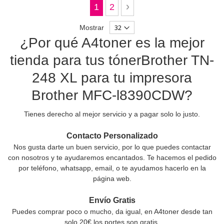
Página
Actualmente estás leyendo pági
Página
Página
Siguiente
1
2
Mostrar
¿Por qué A4toner es la mejor
tienda para tus tónerBrother TN-
248 XL para tu impresora
Brother MFC-l8390CDW?
Tienes derecho al mejor servicio y a pagar solo lo justo.
Contacto Personalizado
Nos gusta darte un buen servicio, por lo que puedes contactar
con nosotros y te ayudaremos encantados. Te hacemos el pedido
por teléfono, whatsapp, email, o te ayudamos hacerlo en la
página web.
Envío Gratis
Puedes comprar poco o mucho, da igual, en A4toner desde tan
solo 20€ los portes son gratis.