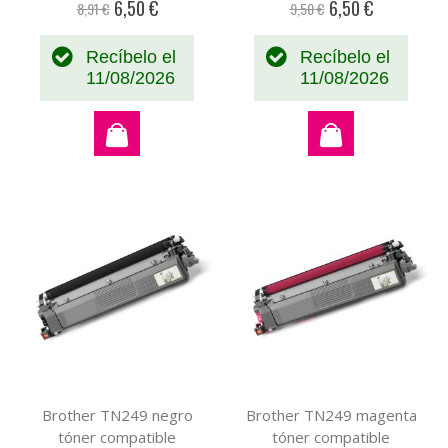
6,50 €
6,50 €
8,91 €
9,50 €
Precio
Precio
especial
especial
Recíbelo el
Recíbelo el
11/08/2026
11/08/2026
Brother TN249 negro
Brother TN249 magenta
tóner compatible
tóner compatible