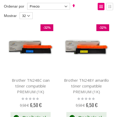
Fijar
Ver
Ordenar por
Dirección
como
Parrilla
List
Mostrar
Descendente
-32%
-32%
Brother TN248C cian
Brother TN248Y amarillo
tóner compatible
tóner compatible
PREMIUM (1K)
PREMIUM (1K)
Rating:
Rating:
0%
0%
6,50 €
6,50 €
9,50 €
9,50 €
Precio
Precio
especial
especial