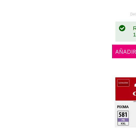
0
De
R
1
AÑADIR