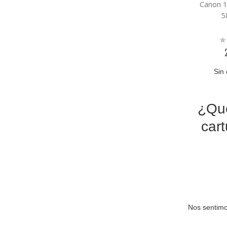
Canon 
5
Ra
0
Sin 
¿Qué
car
Nos sentimo