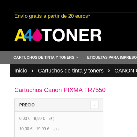
Ir
al
Envío gratis a partir de 20 euros*
contenido
CARTUCHOS DE TINTA Y TONERS
ETIQUETAS PARA IMPRES
Inicio
Cartuchos de tinta y toners
CANON C
Cartuchos Canon PIXMA TR7550
PRECIO
0,00 €
-
9,99 €
artículo
5
10,00 €
-
19,99 €
artículo
9