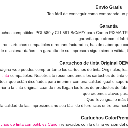
Envío Gratis
Tan fácil de conseguir como comprando un p
Garantía
tuchos compatibles PGI-580 y CLI-581 B/C/M/Y para Canon PIXMA TR7550
garantía que ofrece el fabr
estros cartuchos compatibles o remanufacturados, has de saber que con
de ocasionar daños. La garantía de su impresora sigue siendo válida, t
Cartuchos de tinta Original OE
página web puedes comprar tanto los cartuchos de tinta Originales, lo
 tinta
compatibles. Nosotros te recomendamos los cartuchos de tinta c
decir que están diseñados para imprimir con una calidad igual o superio
erior a la tinta original, cuando nos llegan los lotes de productos de
que creemos claves parar
→ Que lleve igual o más t
a calidad de las impresiones no sea fácil de diferencias entre una hech
Cartuchos ColorPre
uchos de tinta compatibles Canon
renovados con la última versión del c