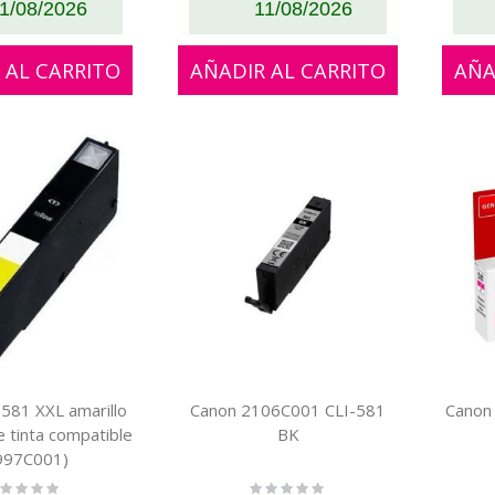
1/08/2026
11/08/2026
 AL CARRITO
AÑADIR AL CARRITO
AÑA
581 XXL amarillo
Canon 2106C001 CLI-581
Canon
 tinta compatible
BK
997C001)
ting:
Rating: