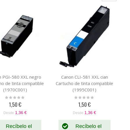
n PGI-580 XXL negro
Canon CLI-581 XXL cian
ho de tinta compatible
Cartucho de tinta compatible
(1970C001)
(1995C001)
Rating:
Rating:
0%
0%
1,50 €
1,50 €
1,36 €
1,36 €
Desde
Desde
Recíbelo el
Recíbelo el