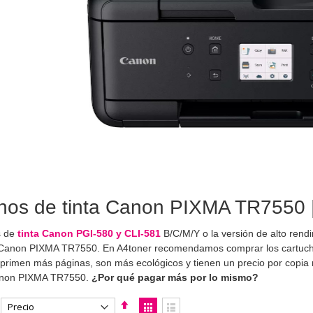
hos de tinta Canon PIXMA TR7550 |
s de
tinta Canon PGI-580 y CLI-581
B/C/M/Y o la versión de alto ren
 Canon PIXMA TR7550. En A4toner recomendamos comprar los cartucho
primen más páginas, son más ecológicos y tienen un precio por copia m
anon PIXMA TR7550.
¿Por qué pagar más por lo mismo?
Fijar
Ver