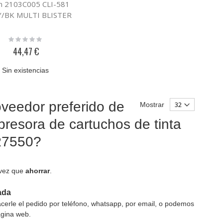
n 2103C005 CLI-581
Y/BK MULTI BLISTER
Rating:
0%
44,47 €
Sin existencias
veedor preferido de
Mostrar
presora de cartuchos de tinta
R7550?
 vez que
ahorrar
.
ada
erle el pedido por teléfono, whatsapp, por email, o podemos
ágina web.