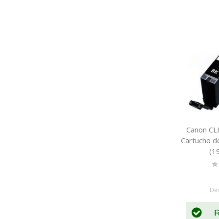
Canon CL
Cartucho de
(1
Ra
0
De
R