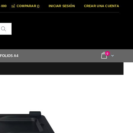
6 000
COMPARAR (
)
INICIAR SESIÓN
CREAR UNA CUENTA
Buscar
items
0
Cart
 FOLIOS A4