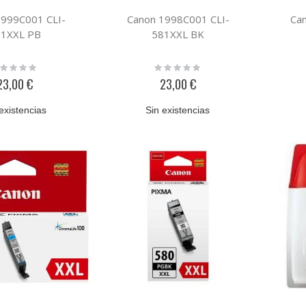
1999C001 CLI-
Canon 1998C001 CLI-
Ca
1XXL PB
581XXL BK
ting:
Rating:
%
0%
23,00 €
23,00 €
existencias
Sin existencias