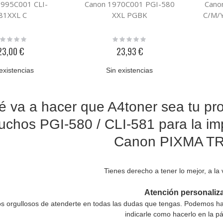
1995C001 CLI-
Canon 1970C001 PGI-580
Cano
81XXL C
XXL PGBK
C/M/
ting:
Rating:
%
0%
23,00 €
23,93 €
existencias
Sin existencias
 va a hacer que A4toner sea tu pro
tuchos PGI-580 / CLI-581 para la im
Canon PIXMA T
Tienes derecho a tener lo mejor, a la
Atención personaliz
s orgullosos de atenderte en todas las dudas que tengas. Podemos hac
indicarle como hacerlo en la p