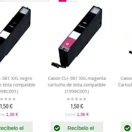
Dirección
como
Parrilla
Lista
Descendente
I-581 XXL negro
Canon CLI-581 XXL magenta
Cano
 tinta compatible
cartucho de tinta compatible
Cartuc
998C001)
(1996C001)
ting:
Rating:
%
0%
1,50 €
1,50 €
1,36 €
1,36 €
sde
Desde
ecíbelo el
Recíbelo el