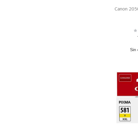
Canon 205
Ra
0
Sin 