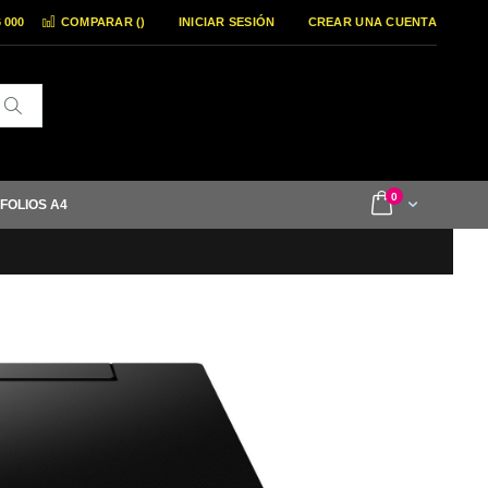
6 000
COMPARAR (
)
INICIAR SESIÓN
CREAR UNA CUENTA
Buscar
items
0
Cart
 FOLIOS A4