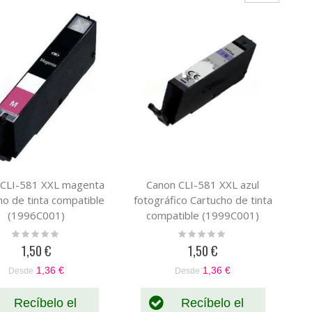
 CLI-581 XXL magenta
Canon CLI-581 XXL azul
ho de tinta compatible
fotográfico Cartucho de tinta
(1996C001)
compatible (1999C001)
Rating:
Rating:
0%
0%
1,50 €
1,50 €
1,36 €
1,36 €
Desde
Desde
Recíbelo el
Recíbelo el