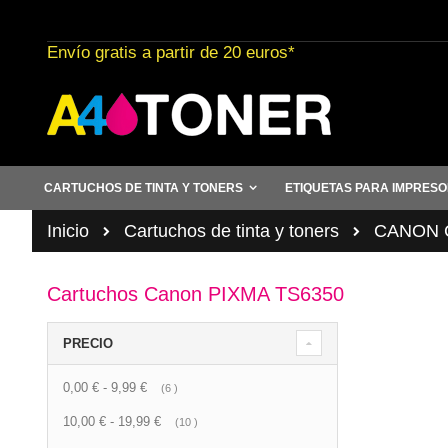
Ir
al
Envío gratis a partir de 20 euros*
contenido
CARTUCHOS DE TINTA Y TONERS
ETIQUETAS PARA IMPRES
Inicio
Cartuchos de tinta y toners
CANON C
Cartuchos Canon PIXMA TS6350
PRECIO
0,00 €
-
9,99 €
artículo
6
10,00 €
-
19,99 €
artículo
10