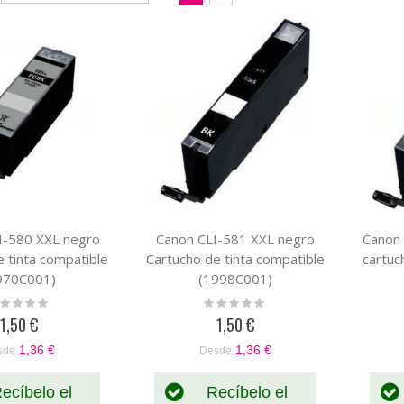
Dirección
como
Parrilla
Lista
Descendente
I-580 XXL negro
Canon CLI-581 XXL negro
Canon
 tinta compatible
Cartucho de tinta compatible
cartuc
970C001)
(1998C001)
ting:
Rating:
%
0%
1,50 €
1,50 €
1,36 €
1,36 €
sde
Desde
ecíbelo el
Recíbelo el