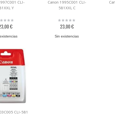
1997C001 CLI-
Canon 1995C001 CLI-
Ca
81XXL Y
581XXL C
ting:
Rating:
%
0%
23,00 €
23,00 €
existencias
Sin existencias
03C005 CLI-581