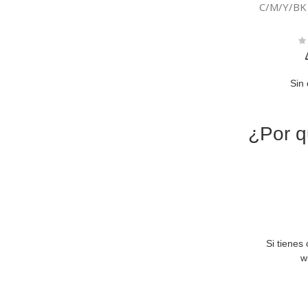
C/M/Y/BK
Ra
0
Sin 
¿Por q
Si tienes
w