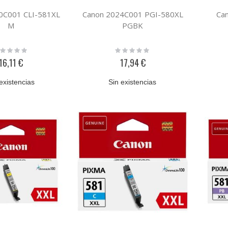
0C001 CLI-581XL
Canon 2024C001 PGI-580XL
Ca
M
PGBK
ting:
Rating:
%
0%
16,11 €
17,94 €
existencias
Sin existencias