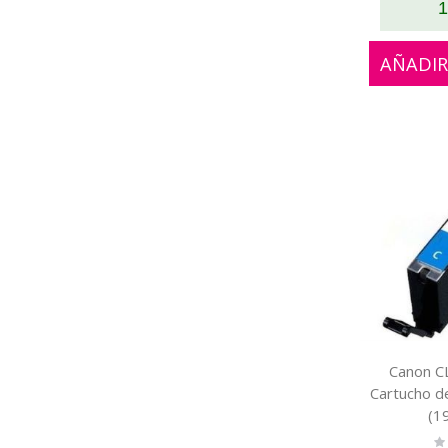
1
AÑADIR
Canon CL
Cartucho de
(1
Ra