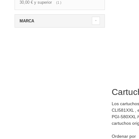
30,00 €
y superior
artículo
1
MARCA
Cartuc
Los cartuchos
CLI581XXL , 
PGI-580XXL /C
cartuchos ori
Ordenar por