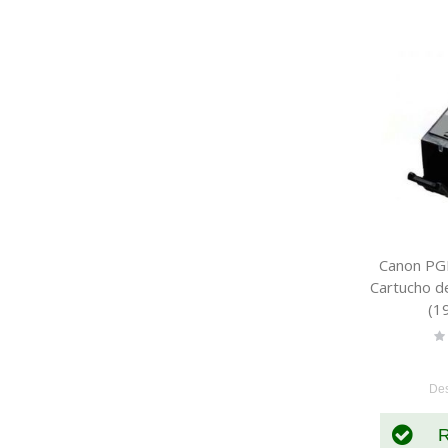
Canon PG
Cartucho de
(1
Ra
0
De
R