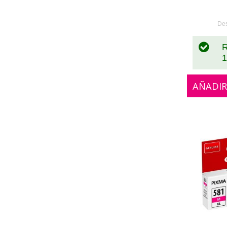
0
De
R
1
AÑADIR